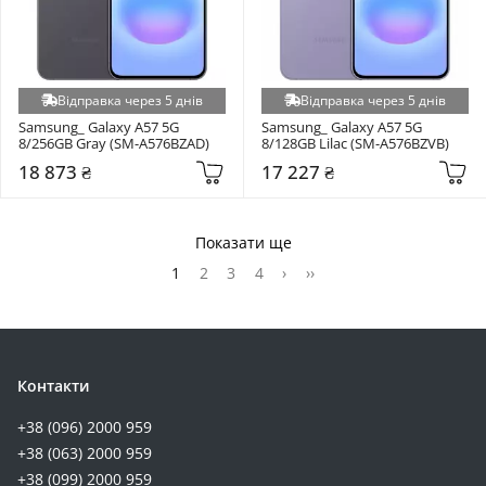
Відправка через 5 днів
Відправка через 5 днів
Samsung_ Galaxy A57 5G 
Samsung_ Galaxy A57 5G 
8/256GB Gray (SM-A576BZAD)
8/128GB Lilac (SM-A576BZVB)
18 873 ₴
17 227 ₴
Показати ще
1
2
3
4
›
››
Контакти
+38 (096) 2000 959
+38 (063) 2000 959
+38 (099) 2000 959