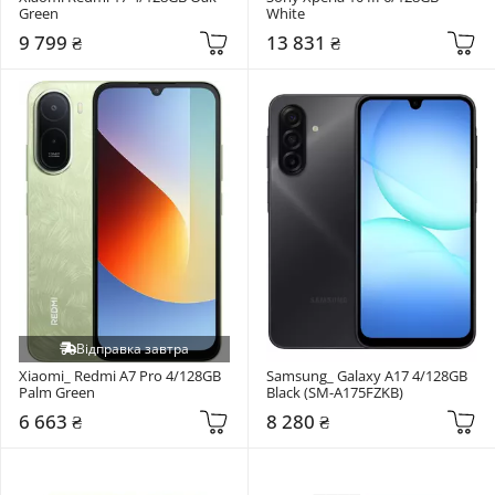
Green
White
9 799 ₴
13 831 ₴
Відправка завтра
Xiaomi_ Redmi A7 Pro 4/128GB 
Samsung_ Galaxy A17 4/128GB 
Palm Green
Black (SM-A175FZKB)
6 663 ₴
8 280 ₴