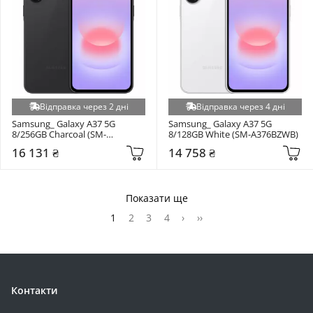
Відправка через 2 дні
Відправка через 4 дні
Samsung_ Galaxy A37 5G 
Samsung_ Galaxy A37 5G 
8/256GB Charcoal (SM-
8/128GB White (SM-A376BZWB)
A376BZAG)
16 131 ₴
14 758 ₴
Показати ще
1
2
3
4
›
››
Контакти