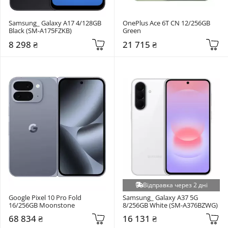
Samsung_ Galaxy A17 4/128GB 
OnePlus Ace 6T CN 12/256GB 
Black (SM-A175FZKB)
Green
8 298 ₴
21 715 ₴
Відправка через 2 дні
Google Pixel 10 Pro Fold 
Samsung_ Galaxy A37 5G 
16/256GB Moonstone
8/256GB White (SM-A376BZWG)
68 834 ₴
16 131 ₴