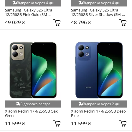
Відправка через 4 дні
Відправка через 4 дні
Samsung_ Galaxy S26 Ultra 
Samsung_ Galaxy S26 Ultra 
12/256GB Pink Gold (SM-
12/256GB Silver Shadow (SM-
S948BZDD)
S948BZSD)
49 029 ₴
48 796 ₴
Відправка завтра
Відправка через 2 дні
Xiaomi Redmi 17 4/256GB Oak 
Xiaomi Redmi 17 4/256GB Deep 
Green
Blue
11 599 ₴
11 599 ₴