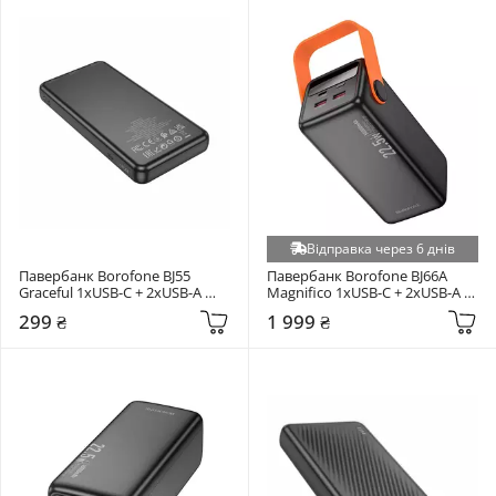
Відправка через 6 днів
Павербанк Borofone BJ55 
Павербанк Borofone BJ66A 
Graceful 1xUSB-C + 2xUSB-A 
Magnifico 1xUSB-C + 2xUSB-A 
12W 10000mAh Black
22,5W 50000mAh Black
299 ₴
1 999 ₴