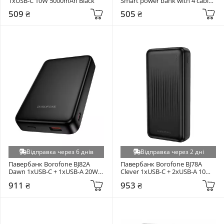
1xUSB-C 10W 5000mAh Black
Smart power bank with 4 cables 
1xUSB-C + 2xUSB-A 10W 
509 ₴
505 ₴
10000mAh Black
Відправка через 6 днів
Відправка через 2 дні
Павербанк Borofone BJ82A 
Павербанк Borofone BJ78A 
Dawn 1xUSB-C + 1xUSB-A 20W 
Clever 1xUSB-C + 2xUSB-A 10W 
10000mAh Black
20000mAh Black
911 ₴
953 ₴