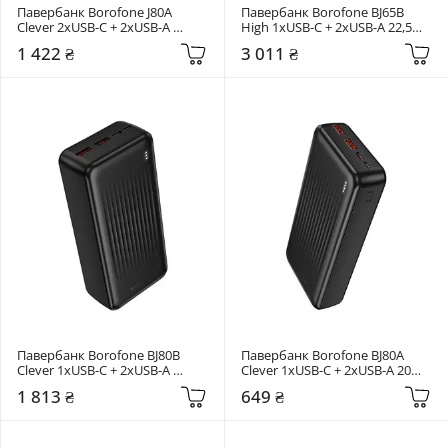
Павербанк Borofone J80A 
Павербанк Borofone BJ65B 
Clever 2xUSB-C + 2xUSB-A 
High 1xUSB-C + 2xUSB-A 22,5W 
22,5W 20000mAh White (BJ80A)
80000mAh Black
1 422 ₴
3 011 ₴
Павербанк Borofone BJ80B 
Павербанк Borofone BJ80A 
Clever 1xUSB-C + 2xUSB-A 
Clever 1xUSB-C + 2xUSB-A 20W 
22,5W 30000mAh Black (BJ80B)
20000mAh Black (BJ80A)
1 813 ₴
649 ₴