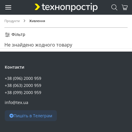
Vention (17)
Choetech (16)
Ugreen (16)
Продукти
Живлення
Marsriva (15)
ProLogix (15)
Фільтр
Vinga (15)
Не знайдено жодного товару
Bluetti (14)
Kodak (14)
Defender (13)
Контакти
GemiX (13)
+38 (096) 2000 959
Romoss (13)
+38 (063) 2000 959
Energizer (12)
+38 (099) 2000 959
Full Energy (12)
info@tex.ua
Gelius (12)
Maxxter (12)
Пишіть в Телеграм
SVC (12)
AZBIST (11)