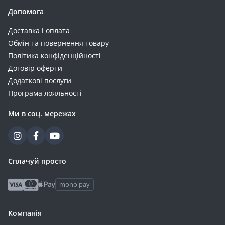
Camelion (11)
Допомога
Jackery (10)
Доставка і оплата
Samsung (10)
Обмін та повернення товару
Silicon Power (10)
Політика конфіденційності
EATON (9)
Договір оферти
Aspiring (8)
Додаткові послуги
Sigma (8)
Програма лояльності
Ultracell (8)
Ми в соц. мережах
Verbatim (8)
EnSmart (7)
Must (7)
Riva (7)
Сплачуй просто
RivaCase (7)
mono pay
ALLPOWERS (6)
ArmorStandart (6)
Компанія
VEGER (6)