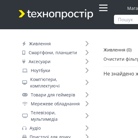
Мага
Продукти
Живлення
Живлення
Живлення (0)
Фільтр
Смартфони, планшети
Очистити фільт
Аксесуари
Бренд (166)
Ноутбуки
Не знайдено 
Комп'ютери,
комплектуючі
Ritar (169)
Товари для геймерів
Merlion (149)
Мережеве обладнання
Hoco (146)
Телевізори,
PowerCom (113)
мультимедіа
Baseus (108)
Аудіо
LogicPower (108)
Пристрої для друку