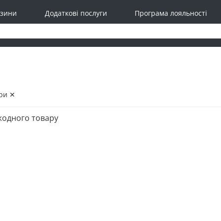
зини
Додаткові послуги
Програма лояльності
ри ✕
жодного товару