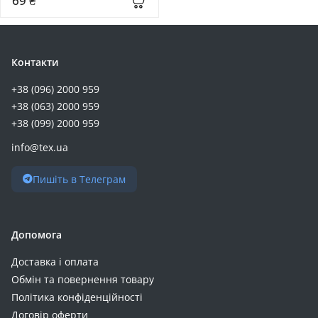
69 ₴
Riva (+7)
RivaCase (+7)
ALLPOWERS (+6)
Контакти
ArmorStandart (+6)
+38 (096) 2000 959
VEGER (+6)
+38 (063) 2000 959
YENKEE (+6)
+38 (099) 2000 959
Atria (+5)
info@tex.ua
Deye (+5)
Esperanza (+5)
Пишіть в Телеграм
Eve (+5)
GEM (+5)
Oukitel (+5)
Допомога
Power Queen (+5)
Доставка і оплата
Timeusb (+5)
Обмін та повернення товару
Beston (+4)
Політика конфіденційності
CATL (+4)
Договір оферти