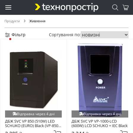
Sunwoda (+1)
TECNOWARE (+1)
Продукти
Живлення
TP-Link (+1)
Usams (+1)
Фільтр
Сортування по:
WUW (+1)
Відправка через 4 дні
Відправка через 4 дні
ДБЖ SVC VP 850 (510W) LED 
ДБЖ SVC VP VP-1000-LCD 
SCHUKO (EURO) Black (VP-850-
(600W) LCD SCHUKO + IEC Black
LED)