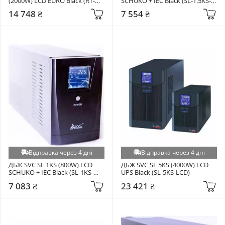
(2000W) LCD EURO Black (RT-
SCHUKO + IEC Black (SL-1.5KS-
2KS)
LCD)
14 748 ₴
7 554 ₴
Відправка через 4 дні
Відправка через 4 дні
ДБЖ SVC SL 1KS (800W) LCD 
ДБЖ SVC SL 5KS (4000W) LCD 
SCHUKO + IEC Black (SL-1KS-
UPS Black (SL-5KS-LCD)
LCD)
7 083 ₴
23 421 ₴