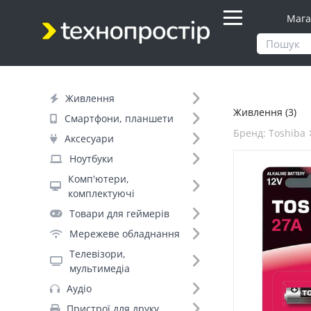
Мага
Продукти
Живлення
Живлення
Живлення (3)
Фільтр
Смартфони, планшети
Бренд: Toshiba
Аксесуари
Ціна
Ноутбуки
Комп'ютери,
Днів до відправки (2)
комплектуючі
Товари для геймерів
Бренд (160)
Мережеве обладнання
Телевізори,
мультимедіа
Toshiba (3)
Аудіо
Ritar (+160)
Пристрої для друку