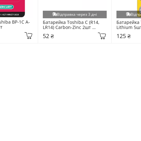
Відправка через 3 дні
Відпр
hiba BP-1C A-
Батарейка Toshiba C (R14, 
Батарейка 
шт
LR14) Carbon-Zinc 2шт 
Lithium 5ш
(00152671)
52 ₴
125 ₴