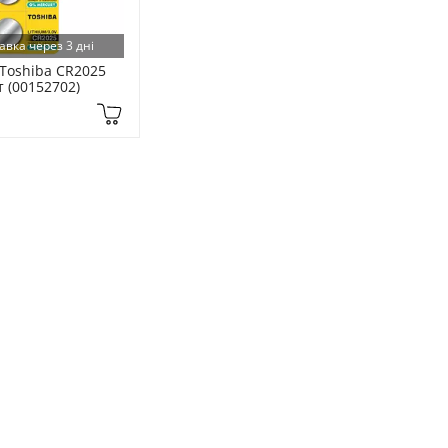
авка через 3 дні
Toshiba CR2025 
т (00152702)