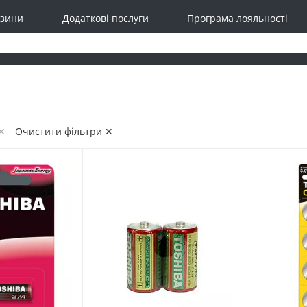
зини
Додаткові послуги
Програма лояльності
 ✕
Очистити фільтри ✕