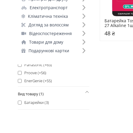
Hoco (+150)
Електротранспорт
Merlion (+142)
Кліматична техніка
PowerCom (+100)
Батарейка Tos
Baseus (+93)
Догляд за волоссям
27 Alkaline 1
Videx (+86)
48 ₴
Відеоспостереження
LogicPower (+74)
Товари для дому
PowerPlant (+71)
Подарункові картки
APC (+65)
Panasonic (+63)
Proove (+56)
EnerGenie (+55)
PowerWalker (+48)
Вид товару (1)
Liitokala (+44)
Батарейки (3)
ColorWay (+43)
CSB (+43)
Duracell (+43)
Njoy (+39)