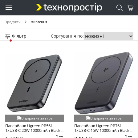
Proouve (+1)
Redodo (+1)
Senmaxu (+1)
Продукти
Живлення
Sunwoda (+1)
Фільтр
Сортування по:
TECNOWARE (+1)
TP-Link (+1)
Tracer (+1)
Trinix (+1)
Ttec (+1)
Usams (+1)
Vision (+1)
WUW (+1)
Yonii (+1)
Відправка завтра
Відправка завтра
Павербанк Ugreen PB561 
Павербанк Ugreen PB761 
1xUSB-C 20W 10000mAh Black 
1xUSB-C 15W 10000mAh Black 
(25919)
(45763)