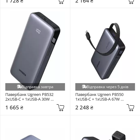
1 728 ₴
2 164 ₴
Відправка завтра
Відправка через 5 днів
Павербанк Ugreen PB532 
Павербанк Ugreen PB550 
2xUSB-C + 1xUSB-A 30W 
1xUSB-C + 1xUSB-A 67W 
20000mAh Gray (55989B)
20000mAh Gray (55996B)
1 665 ₴
2 248 ₴