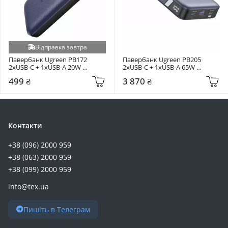
Відправка завтра
Павербанк Ugreen PB172 
Павербанк Ugreen PB205 
2xUSB-C + 1xUSB-A 20W 
2xUSB-C + 1xUSB-A 65W 
10000mAh Blue (80917)
25000mAh Grey (90597A)
499 ₴
3 870 ₴
Контакти
+38 (096) 2000 959
+38 (063) 2000 959
+38 (099) 2000 959
info@tex.ua
Пишіть в Телеграм