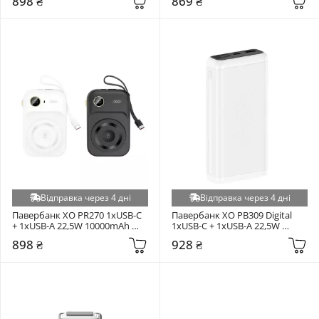
898 ₴
869 ₴
Black
Vision (+1)
WUW (+1)
Yonii (+1)
Відправка через 4 дні
Відправка через 4 дні
Павербанк XO PR270 1xUSB-C 
Павербанк XO PB309 Digital 
+ 1xUSB-A 22,5W 10000mAh 
1xUSB-C + 1xUSB-A 22,5W 
Black
20000mAh White
898 ₴
928 ₴