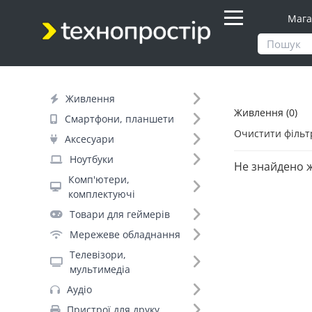
Мага
Продукти
Живлення
Живлення
Живлення (0)
Фільтр
Смартфони, планшети
Очистити фільт
Аксесуари
Бренд (166)
Ноутбуки
Не знайдено 
Комп'ютери,
комплектуючі
Ritar (169)
Товари для геймерів
Merlion (149)
Мережеве обладнання
Hoco (146)
Телевізори,
PowerCom (113)
мультимедіа
LogicPower (109)
Аудіо
Baseus (107)
Пристрої для друку