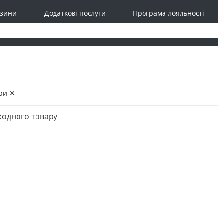
зини
Додаткові послуги
Програма лояльності
ри ✕
жодного товару