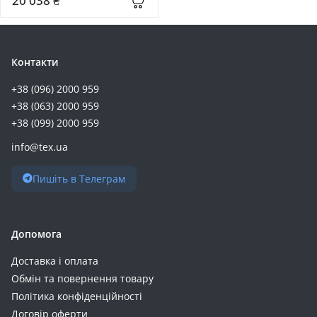
20 038 ₴
36 (+1)
3.3 (+1)
410 (+1)
Контакти
42 (+1)
+38 (096) 2000 959
4.2 (+1)
+38 (063) 2000 959
55 (+1)
+38 (099) 2000 959
5.8 (+1)
info@tex.ua
60 (+1)
70 (+1)
Пишіть в Телеграм
75 (+1)
9.5 (+1)
Допомога
Доставка і оплата
Обмін та повернення товару
Політика конфіденційності
Договір оферти