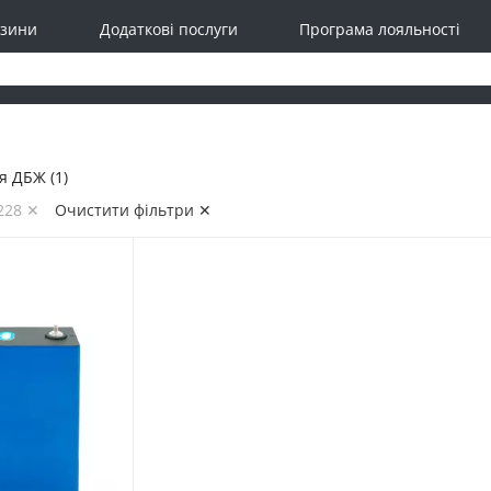
зини
Додаткові послуги
Програма лояльності
я ДБЖ (1)
 228 ✕
Очистити фільтри ✕