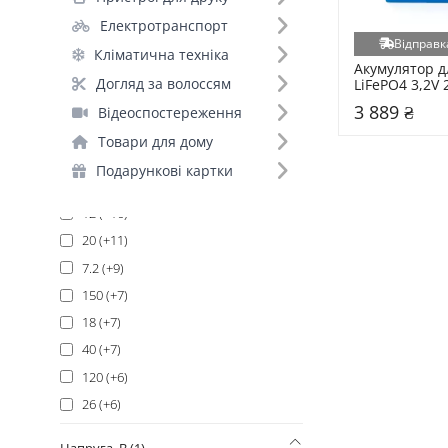
Електротранспорт
Відправк
Кліматична техніка
Акумулятор д
228 (1)
Догляд за волоссям
LiFePO4 3,2V 
3.2V-228AH)
100 (+32)
3 889 ₴
Відеоспостереження
9 (+20)
Товари для дому
200 (+19)
Подарункові картки
7 (+18)
12 (+16)
20 (+11)
7.2 (+9)
150 (+7)
18 (+7)
40 (+7)
120 (+6)
26 (+6)
5 (+6)
Напруга, В (1)