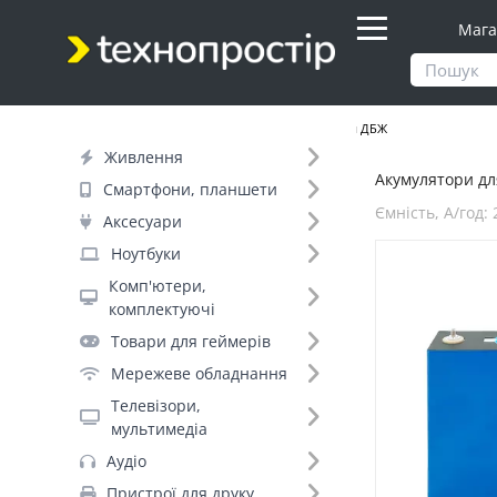
Мага
Продукти
Живлення
Акумулятори для ДБЖ
Живлення
Акумулятори дл
Фільтр
Смартфони, планшети
Ємність, А/год:
Аксесуари
Днів до відправки (1)
Ноутбуки
Комп'ютери,
Бренд (1)
комплектуючі
CATL (1)
Товари для геймерів
Мережеве обладнання
Технологія (1)
Телевізори,
LiFePO4 (Літій-залізо-фосфатний)
мультимедіа
(1)
Аудіо
Пристрої для друку
Ємність, А/год (76)