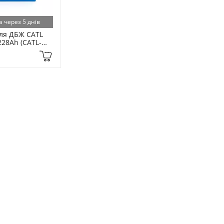
а через 5 днів
ля ДБЖ CATL 
228Ah (CATL-