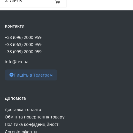
2 754 ₴
314 (+1)
320 (+1)
36 (+1)
Контакти
3.3 (+1)
+38 (096) 2000 959
410 (+1)
+38 (063) 2000 959
42 (+1)
+38 (099) 2000 959
4.2 (+1)
info@tex.ua
5.8 (+1)
60 (+1)
Пишіть в Телеграм
70 (+1)
75 (+1)
90 (+1)
Допомога
9.5 (+1)
Доставка і оплата
Обмін та повернення товару
Політика конфіденційності
Договір оферти