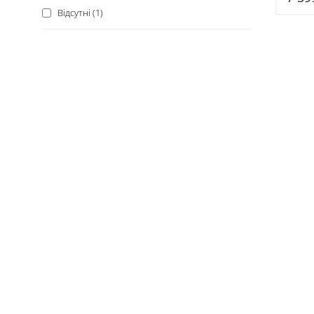
PS100
Відсутні (1)