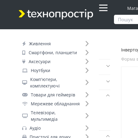
Мага
Продукти
Живлення
Інвертори
Живлення
Інверто
Фільтр
Смартфони, планшети
Форма в
Аксесуари
Ціна
Ноутбуки
Комп'ютери,
Днів до відправки (3)
комплектуючі
Товари для геймерів
Бренд (3)
Мережеве обладнання
EnerGenie (3)
Телевізори,
Brazzers (1)
мультимедіа
Carspa (1)
Аудіо
Пристрої для друку
Форма вихідної напруги (3)