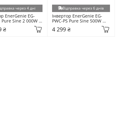
дправка через 4 дні
Відправка через 6 днів
ор EnerGenie EG-
Інвертор EnerGenie EG-
Pure Sine 2 000W 
PWC-PS Pure Sine 500W 
0V + 1USB (EG-PWC-
12V/220V + 1USB (EG-PWC-
9 ₴
4 299 ₴
-01)
PS500-01)