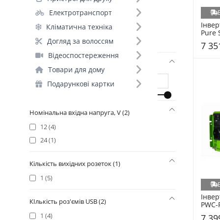
Електротранспорт
Правильна синусоїда (Для котлів) (5)
Інвер
Кліматична техніка
Модифікована синусоїда (+26)
Pure 
(BCT-
Догляд за волоссям
Правильна синусоїда (+1)
7 35
Відеоспостереження
Потужність, W
Товари для дому
Подарункові картки
Номінальна вхідна напруга, V (2)
12 (4)
24 (1)
Кількість вихідних розеток (1)
1 (5)
Інвер
КІлькість роз'ємів USB (2)
PWC-P
12V/2
1 (4)
7 39