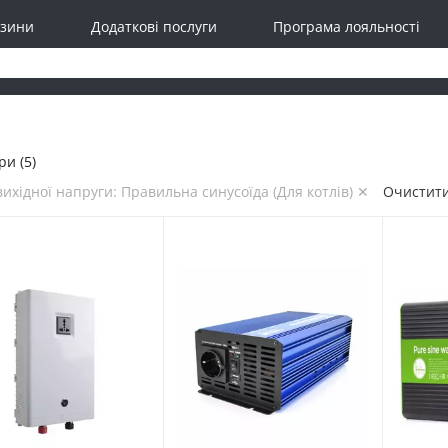
зини
Додаткові послуги
Програма лояльності
ри (5)
ихідної напруги: Правильна синусоїда (Для котлів) ✕
Очистити