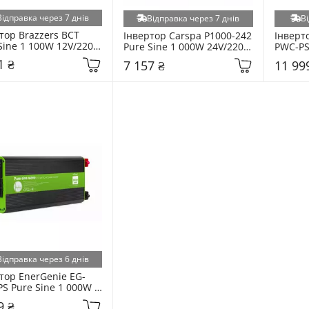
Відправка через 7 днів
Відправка через 7 днів
Ві
тор Brazzers BCT 
Інвертор Carspa P1000-242 
Інверт
Sine 1 100W 12V/220V 
Pure Sine 1 000W 24V/220V 
PWC-PS 
2000VA)
+ 1USB (P1000-242)
12V/22
1 ₴
7 157 ₴
11 99
PS2000
Відправка через 6 днів
тор EnerGenie EG-
S Pure Sine 1 000W 
20V + 1USB (EG-PWC-
9 ₴