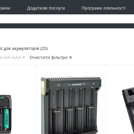
зини
Додаткові послуги
Програма лояльності
ї для акумуляторів (25)
650+AA+AAA ✕
Очистити фільтри ✕