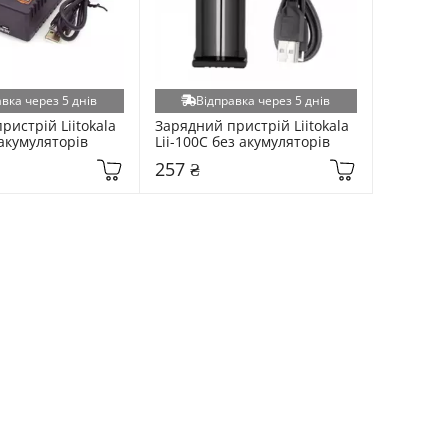
вка через 5 днів
Відправка через 5 днів
истрій Liitokala 
Зарядний пристрій Liitokala 
 акумуляторів
Lii-100C без акумуляторів
257 ₴