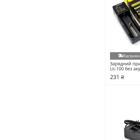
Відправка
Зарядний прис
Lii-100 без а
231 ₴