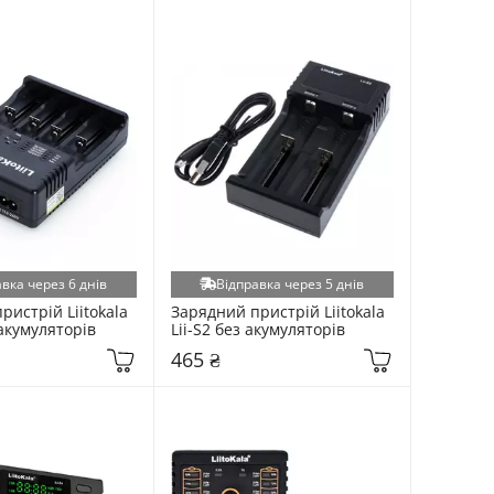
вка через 6 днів
Відправка через 5 днів
истрій Liitokala 
Зарядний пристрій Liitokala 
 акумуляторів
Lii-S2 без акумуляторів
465 ₴