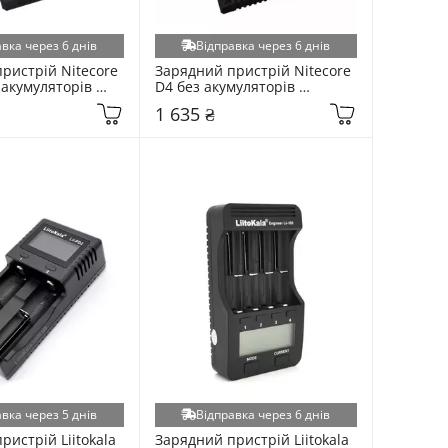
вка через 6 днів
Відправка через 6 днів
ристрій Nitecore 
Зарядний пристрій Nitecore 
акумуляторів 
D4 без акумуляторів 
ew i2)
(Nitecore D4)
1 635 ₴
вка через 5 днів
Відправка через 6 днів
истрій Liitokala 
Зарядний пристрій Liitokala 