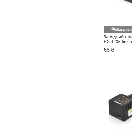
Відправка
Зарядний прис
HG-1206 без а
(HG-1206)
68 ₴