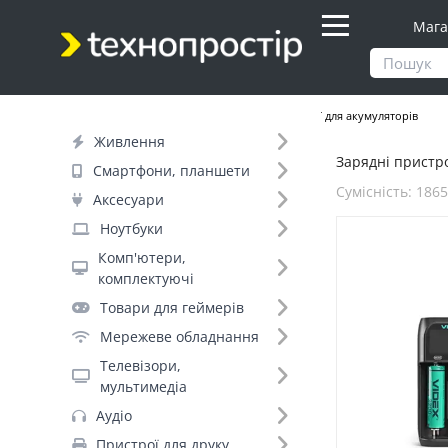
Мага
Продукти
Живлення
Зарядні пристрої для акумуляторів
Живлення
Зарядні пристро
Фільтр
Смартфони, планшети
Сумісність: 18
Аксесуари
Ціна
Ноутбуки
Комп'ютери,
Днів до відправки (2)
комплектуючі
Товари для геймерів
Бренд (5)
Мережеве обладнання
Liitokala (17)
Телевізори,
Nitecore (4)
мультимедіа
Videx (2)
Аудіо
EnerGenie (1)
Пристрої для друку