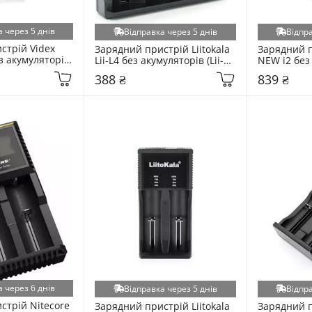
 через 5 днів
Відправка через 5 днів
Відпра
трій Videx 
Зарядний пристрій Liitokala 
Зарядний п
 акумуляторів 
Lii-L4 без акумуляторів (Lii-
NEW i2 без 
L4)
(Nitecore N
388 ₴
839 ₴
 через 6 днів
Відправка через 5 днів
Відпра
трій Nitecore 
Зарядний пристрій Liitokala 
Зарядний пр