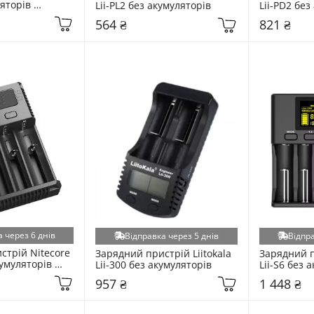
яторів 
Lii-PL2 без акумуляторів
Lii-PD2 без
564 ₴
821 ₴
 через 6 днів
Відправка через 5 днів
Відпра
трій Nitecore 
Зарядний пристрій Liitokala 
Зарядний пр
умуляторів 
Lii-300 без акумуляторів
Lii-S6 без 
i4)
957 ₴
1 448 ₴