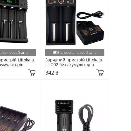
вка через 5 днів
Відправка через 5 днів
истрій Liitokala 
Зарядний пристрій Liitokala 
акумуляторів
Lii-202 без акумуляторів
342 ₴