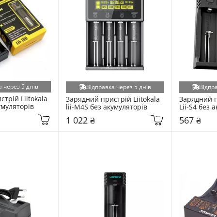
 через 5 днів
Відправка через 5 днів
Відпра
трій Liitokala 
Зарядний пристрій Liitokala 
Зарядний пр
кумуляторів
lii-M4S без акумуляторів
Lii-S4 без 
1 022 ₴
567 ₴