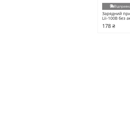
Відправка
Зарядний прис
Lii-100B без 
178 ₴