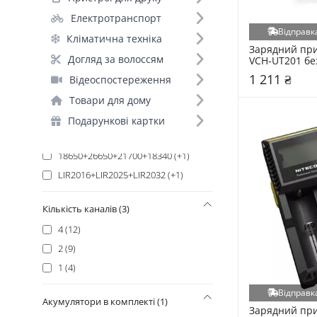
Voltronic (1)
Електротранспорт
Відправка
Кліматична техніка
Сумісність (7)
Зарядний прис
Догляд за волоссям
18650+AA+AAA (25)
VCH-UT201 без
(296562)
1 211 ₴
АА+ААА (+8)
Відеоспостереження
Універсальний (+7)
Товари для дому
AA+AAA+Крона 9V (+4)
Подарункові картки
18650 (+1)
18650+26650+21700+18340 (+1)
LIR2016+LIR2025+LIR2032 (+1)
Кількість каналів (3)
4 (12)
2 (9)
1 (4)
Відправка
Акумулятори в комплекті (1)
Зарядний прис