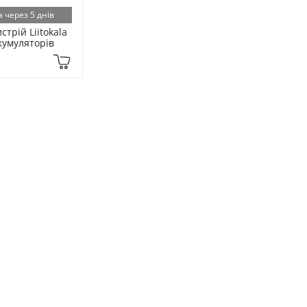
 через 5 днів
трій Liitokala 
акумуляторів