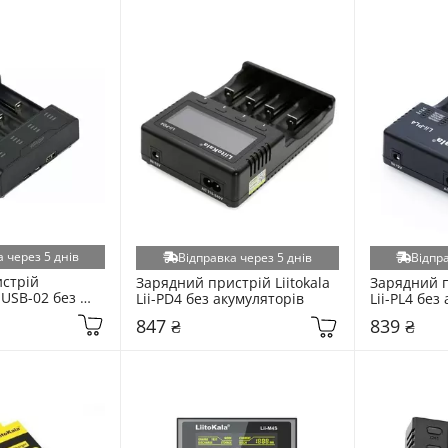
 через 5 днів
Відправка через 5 днів
Відпра
стрій 
Зарядний пристрій Liitokala 
Зарядний пр
USB-02 без 
Lii-PD4 без акумуляторів
Lii-PL4 без
847 ₴
839 ₴