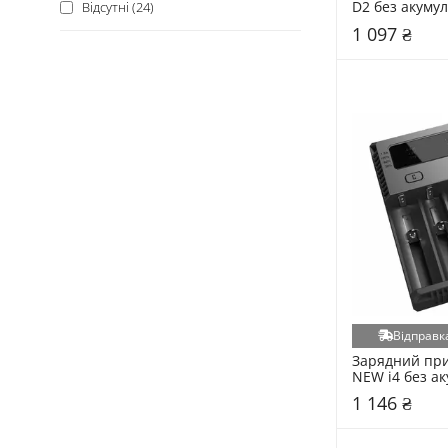
D2 без акумул
Відсутні (24)
(Nitecore D2)
1 097 ₴
Відправка
Зарядний прис
NEW i4 без ак
(Nitecore New 
1 146 ₴