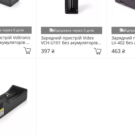
 через 6 днів
Відправка через 5 днів
Відпра
трій Voltronic 
Зарядний пристрій Videx 
Зарядний пр
кумуляторів 
VCH-U101 без акумуляторів 
Lii-402 без
(483148)
397 ₴
463 ₴