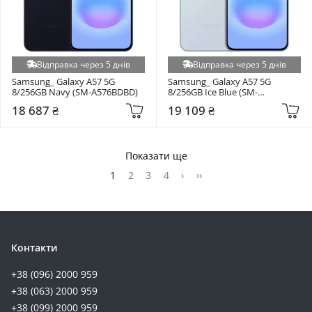
Відправка через 5 днів
Відправка через 5 днів
Samsung_ Galaxy A57 5G 
Samsung_ Galaxy A57 5G 
8/256GB Navy (SM-A576BDBD)
8/256GB Ice Blue (SM-
A576BLBD)
18 687 ₴
19 109 ₴
Показати ще
1
2
3
4
›
››
Контакти
+38 (096) 2000 959
+38 (063) 2000 959
+38 (099) 2000 959