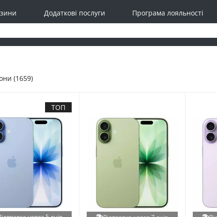
зини
Додаткові послуги
Програма лояльності
ни (1659)
ТОП
Відправка через 5 днів