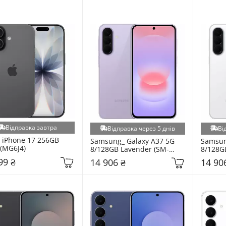
Відправка завтра
Відправка через 5 днів
Ві
 iPhone 17 256GB 
Samsung_ Galaxy A37 5G 
Samsun
 (MG6J4)
8/128GB Lavender (SM-
8/128G
A376BLVS)
A376BZ
99 ₴
14 906 ₴
14 90