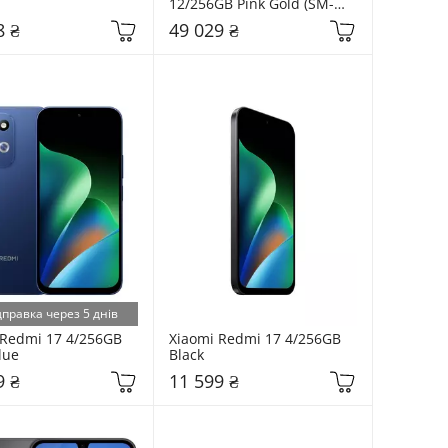
12/256GB Pink Gold (SM-
S948BZDD)
8 ₴
49 029 ₴
дправка через 5 днів
Redmi 17 4/256GB 
Xiaomi Redmi 17 4/256GB 
lue
Black
9 ₴
11 599 ₴