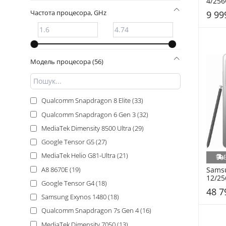
4/256
Частота процесора, GHz
9 99
Модель процесора (56)
Qualcomm Snapdragon 8 Elite (33)
Qualcomm Snapdragon 6 Gen 3 (32)
MediaTek Dimensity 8500 Ultra (29)
Google Tensor G5 (27)
MediaTek Helio G81-Ultra (21)
A8 8670E (19)
Samsu
12/25
Google Tensor G4 (18)
(SM-S
48 7
Samsung Exynos 1480 (18)
Qualcomm Snapdragon 7s Gen 4 (16)
MediaTek Dimensity 7050 (13)