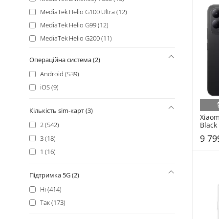
MediaTek Helio G100 Ultra (12)
MediaTek Helio G99 (12)
MediaTek Helio G200 (11)
MediaTek Helio G81 Extreme (11)
Операційна система (2)
Samsung Exynos 2400 (11)
Android (539)
MediaTek Helio G100 (10)
iOS (9)
Unisoc Tiger T310 (10)
Apple A19 Pro (9)
Кількість sim-карт (3)
Xiaom
Mediatek Dimensity 9500 (9)
Black
2 (542)
MediaTek Helio G100 Ultimate (9)
9 79
3 (18)
Unisoc Tiger T7250 (9)
1 (16)
MediaTek Dimensity 9400+ (8)
MediaTek Helio G200-Ultra (8)
Підтримка 5G (2)
MediaTek Helio G81 Ultimate (8)
Ні (414)
Google Tensor G3 (7)
Так (173)
MediaTek Dimensity 9500s (7)