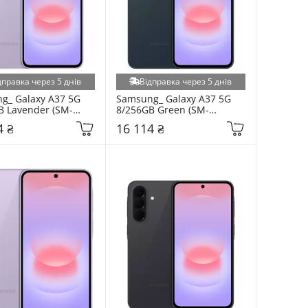
дправка через 5 днів
Відправка через 5 днів
g_ Galaxy A37 5G 
Samsung_ Galaxy A37 5G 
B Lavender (SM-
8/256GB Green (SM-
VG)
A376BDGG)
4 ₴
16 114 ₴