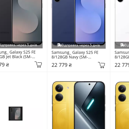
Відправка через 5 днів
Відправка через 5 днів
Ві
ng_ Galaxy S25 FE 
Samsung_ Galaxy S25 FE 
Samsung
GB Jet Black (SM-
8/128GB Navy (SM-
8/128G
BZKD)
S731BDBD)
S731B
79 ₴
22 779 ₴
22 77