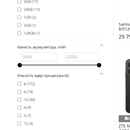
3GB (17)
24GB (15)
1GB (2)
Samsu
2GB (1)
8/512
128GB (1)
S731B
29 7
Ємність акумулятора, mAh
Кількість ядер процесора (6)
8 (772)
6 (74)
10 (36)
4 (9)
9 (7)
12 (4)
ZTE N