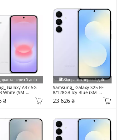
дправка через 5 днів
Відправка через 5 днів
g_ Galaxy A37 5G 
Samsung_ Galaxy S25 FE 
B White (SM-
8/128GB Icy Blue (SM-
WP)
S731BLBD)
6 ₴
23 626 ₴