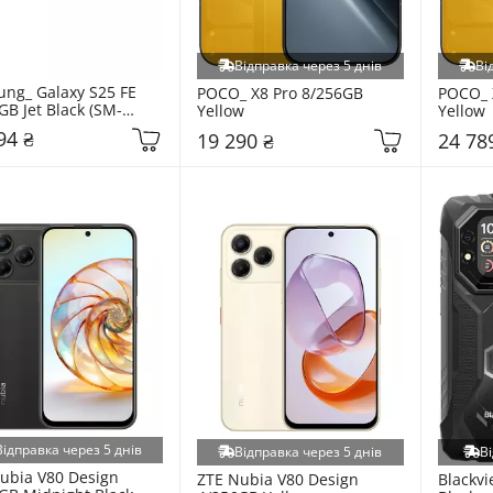
Відправка через 5 днів
Ві
ng_ Galaxy S25 FE 
POCO_ X8 Pro 8/256GB 
POCO_ 
GB Jet Black (SM-
Yellow
Yellow
ZKI)
94 ₴
19 290 ₴
24 78
Відправка через 5 днів
Відправка через 5 днів
Ві
ubia V80 Design 
ZTE Nubia V80 Design 
Blackvi