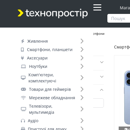
Мага
Продукти
Смартфони, планшети
Смартфони
Живлення
Смартфо
Фільтр
Смартфони, планшети
Аксесуари
Ціна
Ноутбуки
Комп'ютери,
Днів до відправки (7)
комплектуючі
Товари для геймерів
Бренд (35)
Мережеве обладнання
Телевізори,
мультимедіа
OnePlus (188)
Аудіо
Samsung_ (170)
Пристрої для друку