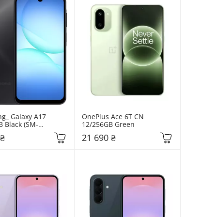
g_ Galaxy A17 
OnePlus Ace 6T CN 
 Black (SM-
12/256GB Green
KB)
 ₴
21 690 ₴