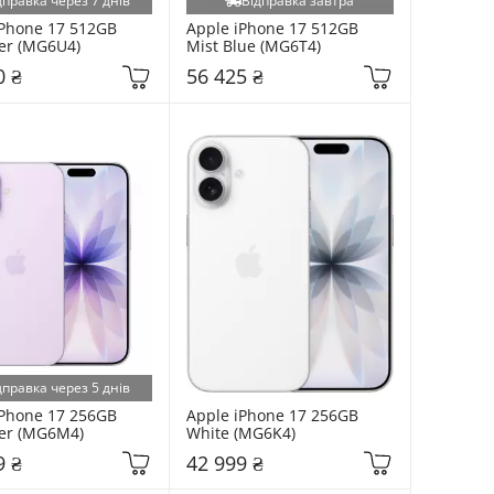
дправка через 7 днів
Відправка завтра
Phone 17 512GB 
Apple iPhone 17 512GB 
er (MG6U4)
Mist Blue (MG6T4)
0 ₴
56 425 ₴
дправка через 5 днів
Phone 17 256GB 
Apple iPhone 17 256GB 
er (MG6M4)
White (MG6K4)
9 ₴
42 999 ₴