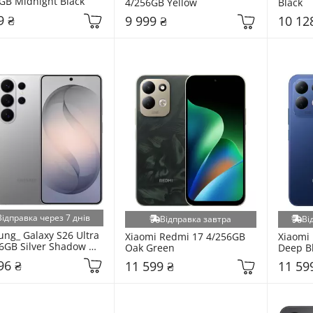
GB Midnight Black
4/256GB Yellow
Black
9 ₴
9 999 ₴
10 12
Відправка через 7 днів
Відправка завтра
Ві
ng_ Galaxy S26 Ultra 
Xiaomi Redmi 17 4/256GB 
Xiaomi 
6GB Silver Shadow 
Oak Green
Deep B
948BZSD)
96 ₴
11 599 ₴
11 59