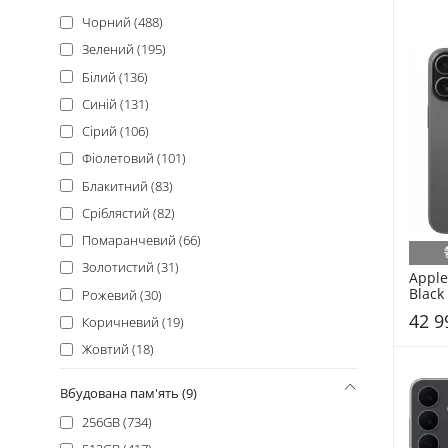
Realme (16)
Чорний (488)
Tecno (15)
Зелений (195)
Fossibot (13)
Білий (136)
Sony (11)
Синій (131)
Nothing (10)
Сірий (106)
Poco (8)
Фіолетовий (101)
Nothing Phone (6)
Блакитний (83)
Asus (5)
Сріблястий (82)
Cubot (5)
Помаранчевий (66)
Sharp (3)
Золотистий (31)
Apple
Sigma (3)
Black
Рожевий (30)
CAT (2)
42 9
Коричневий (19)
Huawei (2)
Жовтий (18)
Unihertz (2)
Червоний (14)
Вбудована пам'ять (9)
Gigaset (1)
Бежевий (11)
256GB (734)
Hotwav (1)
Різнобарвний (7)