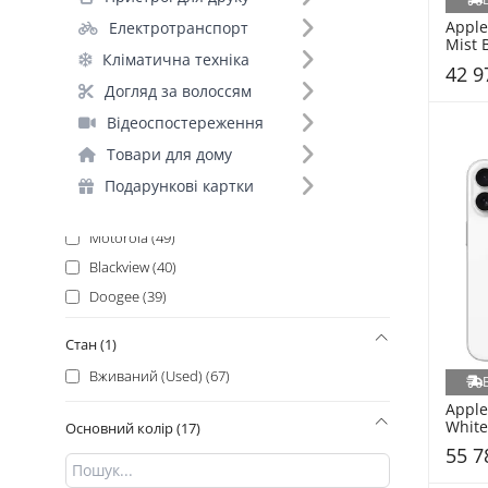
Apple (149)
Apple
Електротранспорт
Poco (135)
Mist 
Кліматична техніка
Xiaomi_ (135)
42 9
Samsung (131)
Догляд за волоссям
Google (129)
Відеоспостереження
Oukitel (112)
Товари для дому
Infinix (71)
Подарункові картки
Ulefone (60)
Motorola (49)
Blackview (40)
Doogee (39)
Honor (29)
Стан (1)
Oppo (28)
Вживаний (Used) (67)
Vivo (26)
Apple
POCO_ (25)
White
Основний колір (17)
ZTE (22)
55 7
Oscal (18)