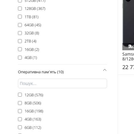
512GB (417)
Молочний (4)
128GB (367)
1TB (81)
64GB (45)
32GB (8)
2TB (4)
16GB (2)
Samsu
4GB (1)
8/128
S731
22 7
Оперативна пам'ять (10)
12GB (576)
8GB (506)
16GB (198)
4GB (163)
6GB (112)