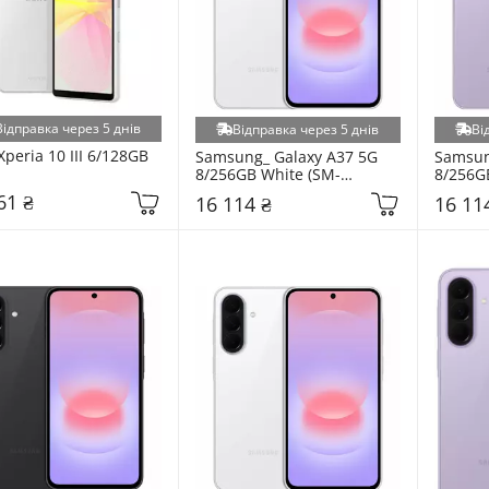
Відправка через 5 днів
Відправка через 5 днів
Ві
peria 10 III 6/128GB 
Samsung_ Galaxy A37 5G 
Samsun
8/256GB White (SM-
8/256G
A376BZWG)
A376BL
61 ₴
16 114 ₴
16 11