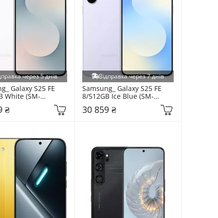
дправка через 5 днів
Відправка через 7 днів
_ Galaxy S25 FE 
Samsung_ Galaxy S25 FE 
B White (SM-
8/512GB Ice Blue (SM-
ZWD)
S731BLBI)
9 ₴
30 859 ₴