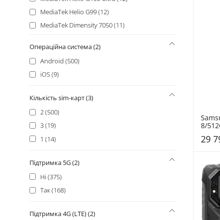
MediaTek Helio G99 (12)
MediaTek Dimensity 7050 (11)
MediaTek Helio G81 Extreme (11)
Операційна система (2)
Samsung Exynos 2400 (11)
Android (500)
Unisoc Tiger T7250 (11)
iOS (9)
MediaTek Helio G100 (10)
Apple A19 Pro (9)
Кількість sim-карт (3)
MediaTek Dimensity 9400+ (8)
2 (500)
Samsu
Mediatek Dimensity 9500 (8)
8/512
3 (19)
MediaTek Helio G100 Ultimate (8)
S731B
29 7
1 (14)
MediaTek Helio G200-Ultra (8)
MediaTek Helio G81 Ultimate (8)
Підтримка 5G (2)
Qualcomm Snapdragon 8 Gen 3 (7)
Ні (375)
MediaTek Dimensity 7400 (6)
Так (168)
MediaTek Dimensity 7400 Ultra (6)
MediaTek Dimensity 9500s (6)
Підтримка 4G (LTE) (2)