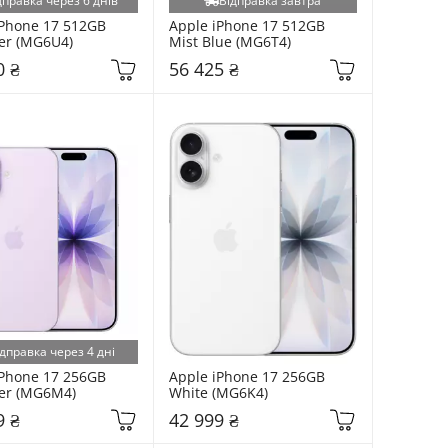
дправка через 6 днів
Відправка завтра
Phone 17 512GB 
Apple iPhone 17 512GB 
er (MG6U4)
Mist Blue (MG6T4)
0 ₴
56 425 ₴
дправка через 4 дні
Phone 17 256GB 
Apple iPhone 17 256GB 
er (MG6M4)
White (MG6K4)
9 ₴
42 999 ₴