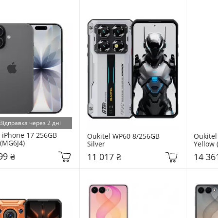
Відправка через 2 дні
 iPhone 17 256GB 
Oukitel WP60 8/256GB 
Oukitel
 (MG6J4)
Silver
Yellow
99 ₴
11 017 ₴
14 36