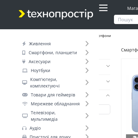
Мага
Продукти
Смартфони, планшети
Смартфони
Живлення
Смартфо
Фільтр
Смартфони, планшети
Аксесуари
Ціна
Ноутбуки
Комп'ютери,
Днів до відправки (8)
комплектуючі
Товари для геймерів
Бренд (35)
Мережеве обладнання
Телевізори,
мультимедіа
Samsung_ (150)
Аудіо
OnePlus (131)
Пристрої для друку