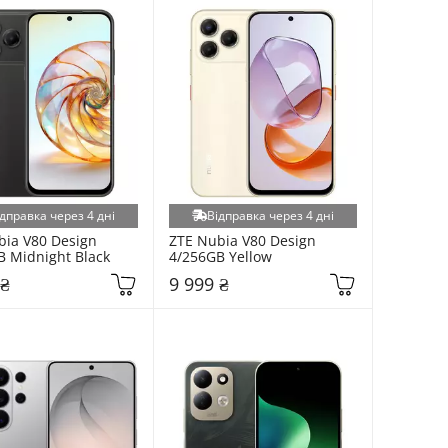
дправка через 4 дні
Відправка через 4 дні
ia V80 Design 
ZTE Nubia V80 Design 
B Midnight Black
4/256GB Yellow
 ₴
9 999 ₴