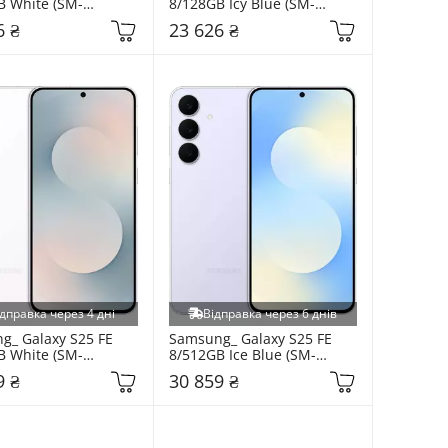
B White (SM-
8/128GB Icy Blue (SM-
WP)
S731BLBD)
6 ₴
23 626 ₴
дправка через 4 дні
Відправка через 6 днів
_ Galaxy S25 FE 
Samsung_ Galaxy S25 FE 
B White (SM-
8/512GB Ice Blue (SM-
ZWD)
S731BLBI)
9 ₴
30 859 ₴