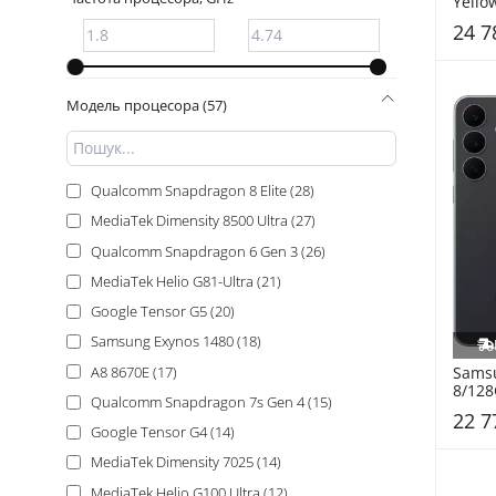
Yello
24 7
Модель процесора (57)
Qualcomm Snapdragon 8 Elite (28)
MediaTek Dimensity 8500 Ultra (27)
Qualcomm Snapdragon 6 Gen 3 (26)
MediaTek Helio G81-Ultra (21)
Google Tensor G5 (20)
Samsung Exynos 1480 (18)
A8 8670E (17)
Samsu
8/128
Qualcomm Snapdragon 7s Gen 4 (15)
S731
22 7
Google Tensor G4 (14)
MediaTek Dimensity 7025 (14)
MediaTek Helio G100 Ultra (12)