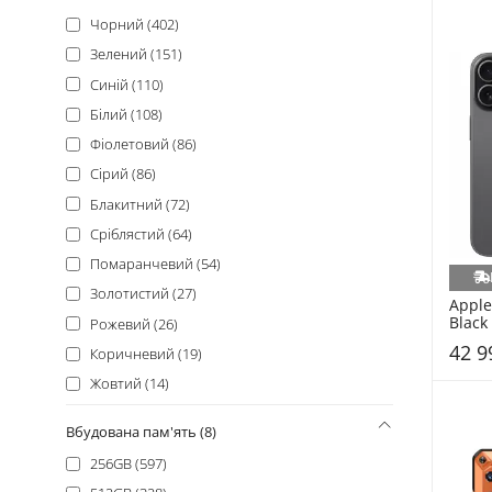
Tecno (14)
Чорний (402)
Fossibot (13)
Зелений (151)
Oscal (12)
Синій (110)
Poco (10)
Білий (108)
Nothing (9)
Фіолетовий (86)
Sony (8)
Сірий (86)
Cubot (4)
Блакитний (72)
Nothing Phone (4)
Сріблястий (64)
Sharp (3)
Помаранчевий (54)
Sigma (3)
Золотистий (27)
Apple
CAT (2)
Black
Рожевий (26)
Huawei (2)
42 9
Коричневий (19)
Asus (1)
Жовтий (14)
Gigaset (1)
Червоний (12)
Вбудована пам'ять (8)
Hotwav (1)
Бежевий (10)
256GB (597)
Unihertz (1)
Різнобарвний (7)