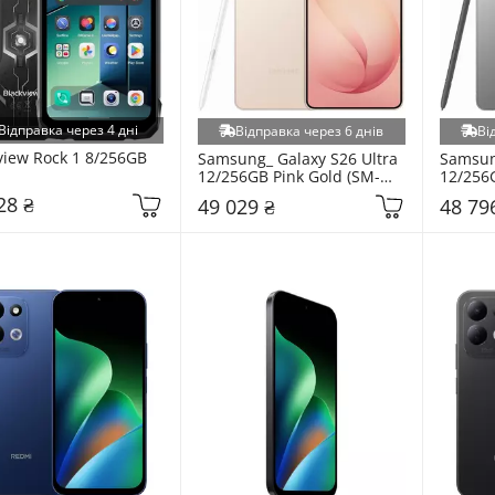
Відправка через 4 дні
Відправка через 6 днів
Ві
view Rock 1 8/256GB 
Samsung_ Galaxy S26 Ultra 
Samsung
12/256GB Pink Gold (SM-
12/256G
S948BZDD)
(SM-S9
28 ₴
49 029 ₴
48 79