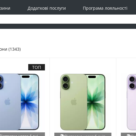
зини
Додаткові послуги
Програма лояльності
ни (1343)
ТОП
Відправка через 4 дні