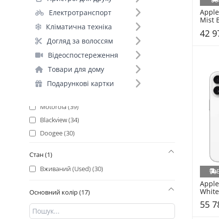
Samsung (129)
Apple
Електротранспорт
Xiaomi (113)
Mist 
Кліматична техніка
Xiaomi_ (111)
42 9
Oukitel (101)
Догляд за волоссям
Apple (100)
Відеоспостереження
Google (91)
Товари для дому
Infinix (55)
Подарункові картки
Ulefone (51)
Motorola (39)
Blackview (34)
Doogee (30)
Oppo (25)
Стан (1)
POCO_ (23)
Вживаний (Used) (30)
Vivo (21)
Apple
Honor (20)
White
Основний колір (17)
ZTE (16)
55 7
Realme (15)