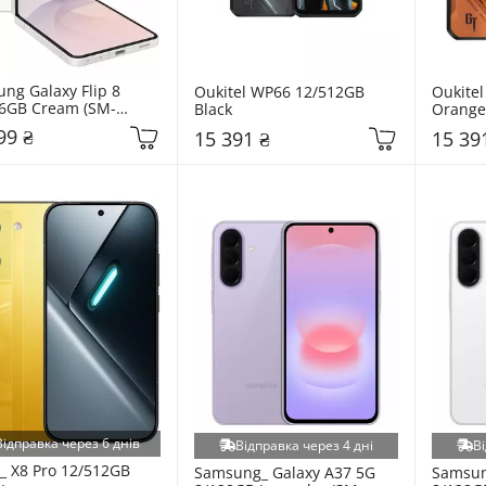
ng Galaxy Flip 8 
Oukitel WP66 12/512GB 
Oukitel
6GB Cream (SM-
Black
Orange
BZWGSEK)
99 ₴
15 391 ₴
15 39
Відправка через 6 днів
Відправка через 4 дні
Ві
 X8 Pro 12/512GB 
Samsung_ Galaxy A37 5G 
Samsun