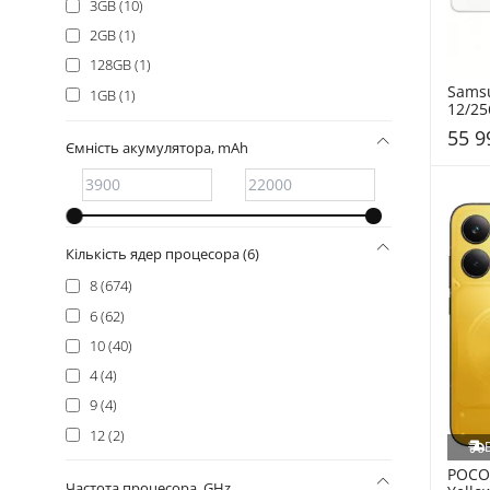
3GB (10)
2GB (1)
128GB (1)
Samsu
1GB (1)
12/25
F776
55 9
Ємність акумулятора, mAh
Кількість ядер процесора (6)
8 (674)
6 (62)
10 (40)
4 (4)
9 (4)
12 (2)
POCO_
Частота процесора, GHz