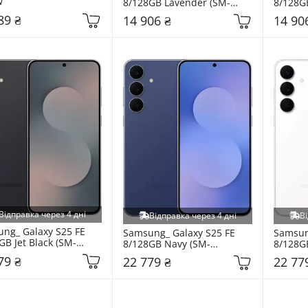
w
8/128GB Lavender (SM-
8/128G
A376BLVS)
A376BZ
89 ₴
14 906 ₴
14 90
Відправка через 4 дні
Відправка через 4 дні
Ві
ng_ Galaxy S25 FE 
Samsung_ Galaxy S25 FE 
Samsung
GB Jet Black (SM-
8/128GB Navy (SM-
8/128G
BZKD)
S731BDBD)
S731B
79 ₴
22 779 ₴
22 77