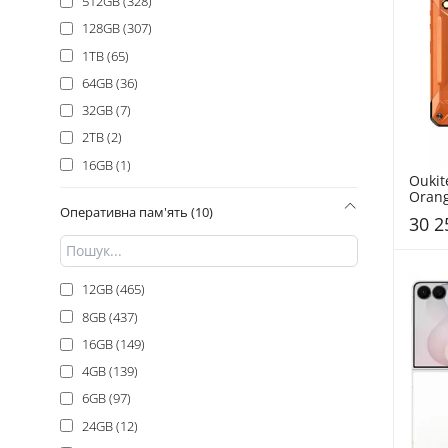
512GB (328)
Молочний (3)
128GB (307)
1TB (65)
64GB (36)
32GB (7)
2TB (2)
16GB (1)
Oukit
Oran
Оперативна пам'ять (10)
30 2
12GB (465)
8GB (437)
16GB (149)
4GB (139)
6GB (97)
24GB (12)