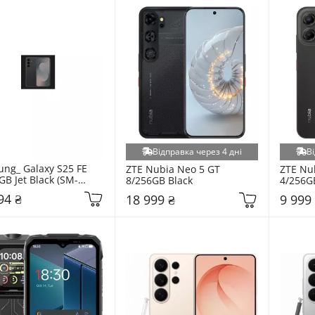
Відправка через 4 дні
Ві
ng_ Galaxy S25 FE 
ZTE Nubia Neo 5 GT 
ZTE Nub
GB Jet Black (SM-
8/256GB Black
4/256G
ZKI)
94 ₴
18 999 ₴
9 999