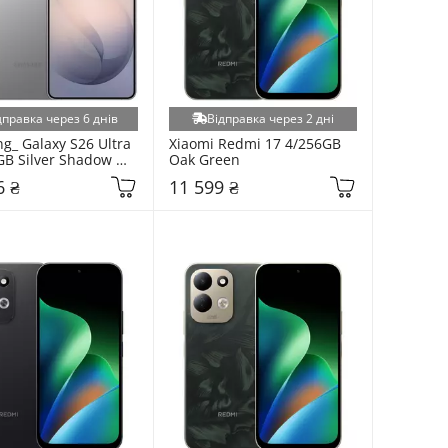
дправка через 6 днів
Відправка через 2 дні
_ Galaxy S26 Ultra 
Xiaomi Redmi 17 4/256GB 
B Silver Shadow 
Oak Green
48BZSD)
6 ₴
11 599 ₴