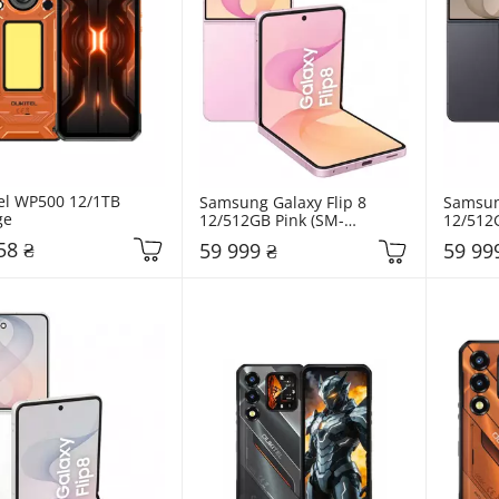
el WP500 12/1TB 
Samsung Galaxy Flip 8 
Samsung
ge
12/512GB Pink (SM-
12/512
F776BLIHSEK)
F776BZ
58 ₴
59 999 ₴
59 99