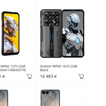
 WP60 12/512GB 
Oukitel WP60 16/512GB 
 (6941749843579)
Black
1 ₴
16 483 ₴