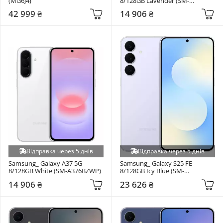
(MG6J4)
8/128GB Lavender (SM-
A376BLVS)
42 999 ₴
14 906 ₴
Відправка через 5 днів
Відправка через 5 днів
Samsung_ Galaxy A37 5G 
Samsung_ Galaxy S25 FE 
8/128GB White (SM-A376BZWP)
8/128GB Icy Blue (SM-
S731BLBD)
14 906 ₴
23 626 ₴