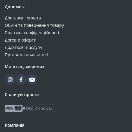
Gelius (8)
Допомога
Must (8)
Доставка і оплата
Sigma (8)
Обмін та повернення товару
Ultracell (8)
Політика конфіденційності
Verbatim (8)
Договір оферти
Aspiring (7)
Додаткові послуги
EnSmart (7)
Програма лояльності
Riva (7)
Ми в соц. мережах
ALLPOWERS (6)
Ugreen (6)
ArmorStandart (5)
Deye (5)
Сплачуй просто
Enot (5)
mono pay
Esperanza (5)
Eve (5)
Компанія
GEM (5)