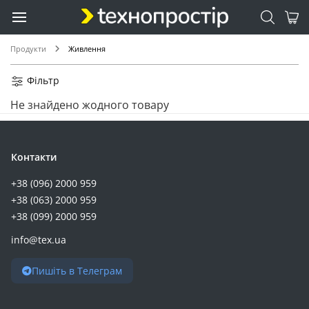
GemiX (15)
Sandberg (15)
EATON (14)
Продукти
Живлення
Kodak (14)
Anker (13)
Фільтр
Full Energy (13)
Не знайдено жодного товару
Maxxter (13)
SVC (12)
AZBIST (11)
Контакти
Camelion (11)
+38 (096) 2000 959
2E (10)
+38 (063) 2000 959
Choetech (10)
+38 (099) 2000 959
Jackery (10)
info@tex.ua
Samsung (10)
Trust (9)
Пишіть в Телеграм
Vention (9)
Energizer (8)