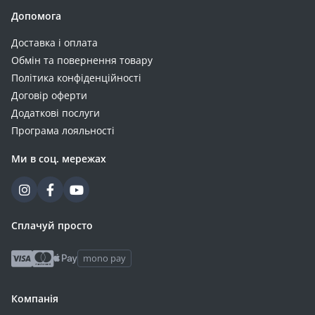
Gelius (8)
Допомога
Must (8)
Доставка і оплата
Sigma (8)
Обмін та повернення товару
Ultracell (8)
Політика конфіденційності
Verbatim (8)
Договір оферти
ALLPOWERS (7)
Додаткові послуги
EnSmart (7)
Програма лояльності
Riva (7)
Ми в соц. мережах
Ugreen (7)
Aspiring (6)
Oukitel (6)
ArmorStandart (5)
Сплачуй просто
Deye (5)
mono pay
Esperanza (5)
Eve (5)
Компанія
GEM (5)