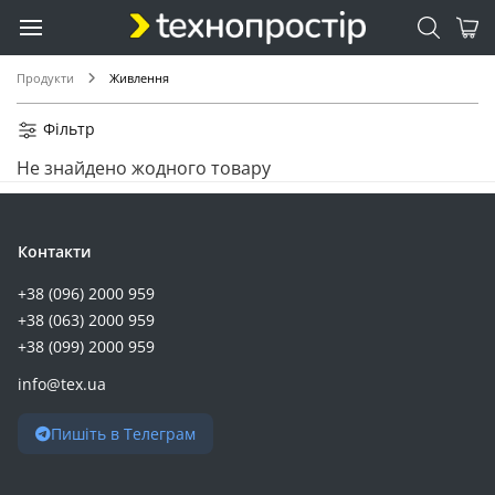
EATON (14)
Kodak (14)
Full Energy (13)
Продукти
Живлення
GemiX (13)
Maxxter (13)
Фільтр
2E (12)
Не знайдено жодного товару
ProLogix (12)
SVC (12)
AZBIST (11)
Контакти
Camelion (11)
+38 (096) 2000 959
Vinga (11)
+38 (063) 2000 959
Jackery (10)
+38 (099) 2000 959
Samsung (10)
info@tex.ua
Choetech (9)
Trust (9)
Пишіть в Телеграм
Vention (9)
Energizer (8)