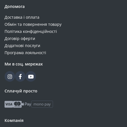
Vention (9)
Допомога
Verbatim (9)
Доставка і оплата
Energizer (8)
Обмін та повернення товару
Gelius (8)
Політика конфіденційності
Jackery (8)
Договір оферти
Must (8)
Додаткові послуги
Sigma (8)
Програма лояльності
ALLPOWERS (7)
Ми в соц. мережах
Eve (7)
GemiX (7)
Riva (7)
Romoss (7)
Сплачуй просто
Ugreen (7)
mono pay
Aspiring (6)
Belkin (6)
Компанія
Oukitel (6)