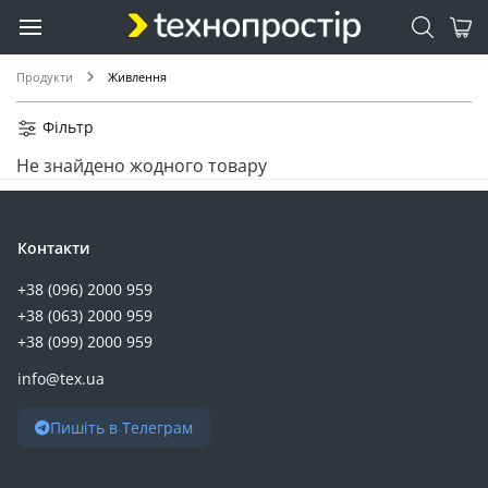
Vinga (17)
Anker (16)
Maxxter (16)
Продукти
Живлення
Canyon (15)
Sandberg (15)
Фільтр
SVC (15)
Не знайдено жодного товару
2E (13)
Full Energy (13)
Bluetti (12)
Контакти
Camelion (12)
+38 (096) 2000 959
Choetech (12)
+38 (063) 2000 959
Trust (12)
+38 (099) 2000 959
AZBIST (11)
info@tex.ua
EnSmart (11)
Ultracell (11)
Пишіть в Телеграм
Beston (10)
Samsung (9)