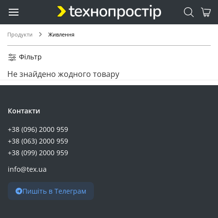
ACEFAST (19)
2E (18)
Choetech (17)
Продукти
Живлення
Defender (17)
Trust (17)
Фільтр
Vention (17)
Не знайдено жодного товару
Bluetti (15)
Maxxter (15)
SVC (15)
Контакти
Ugreen (15)
+38 (096) 2000 959
GemiX (14)
+38 (063) 2000 959
Kodak (14)
+38 (099) 2000 959
EATON (13)
info@tex.ua
Full Energy (13)
Romoss (13)
Пишіть в Телеграм
Energizer (12)
Gelius (12)