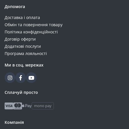
AZBIST (11)
Допомога
Camelion (11)
Доставка і оплата
EnSmart (11)
Обмін та повернення товару
Ultracell (11)
Політика конфіденційності
Jackery (10)
Договір оферти
Samsung (10)
Додаткові послуги
Silicon Power (10)
Програма лояльності
Aspiring (8)
Ми в соц. мережах
Must (8)
Sigma (8)
Verbatim (8)
Eve (7)
Сплачуй просто
Riva (7)
mono pay
RivaCase (7)
ALLPOWERS (6)
Компанія
ArmorStandart (6)