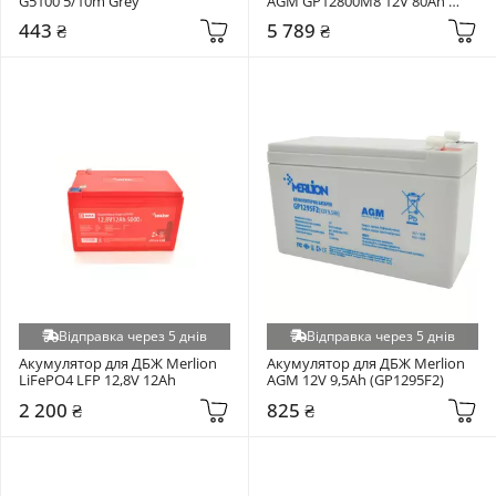
G5100 5/10m Grey
AGM GP12800M8 12V 80Ah 
(GP12800M8)
443 ₴
5 789 ₴
Відправка через 5 днів
Відправка через 5 днів
Акумулятор для ДБЖ Merlion 
Акумулятор для ДБЖ Merlion 
LiFePO4 LFP 12,8V 12Ah
AGM 12V 9,5Ah (GP1295F2)
2 200 ₴
825 ₴