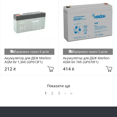
Відправка через 6 днів
Відправка через 5 днів
Акумулятор для ДБЖ Merlion 
Акумулятор для ДБЖ Merlion 
AGM 6V 1,3Ah (GP613F1)
AGM 6V 7Ah (GP670F1)
212 ₴
414 ₴
Показати ще
1
2
3
›
››