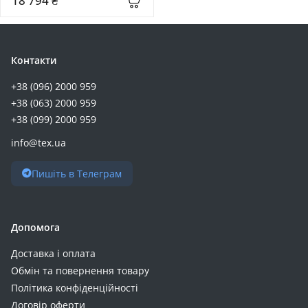
18 794 ₴
Romoss (+7)
Ugreen (+7)
Aspiring (+6)
Контакти
Belkin (+6)
+38 (096) 2000 959
Oukitel (+6)
+38 (063) 2000 959
ArmorStandart (+5)
+38 (099) 2000 959
Deye (+5)
info@tex.ua
Enot (+5)
GEM (+5)
Пишіть в Телеграм
Power Queen (+5)
Timeusb (+5)
CATL (+4)
Допомога
Digitus (+4)
Доставка і оплата
LDNIO (+4)
Обмін та повернення товару
Makelsan (+4)
Політика конфіденційності
Mervesan (+4)
Договір оферти