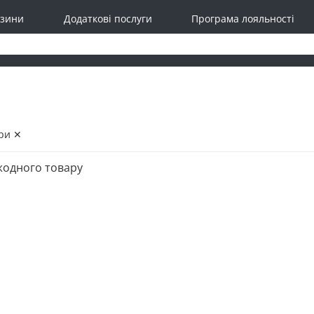
зини
Додаткові послуги
Програма лояльності
ри ✕
жодного товару