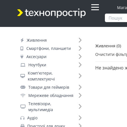
Мага
Продукти
Живлення
Живлення
Живлення (0)
Фільтр
Смартфони, планшети
Очистити фільт
Аксесуари
Бренд (161)
Ноутбуки
Не знайдено 
Комп'ютери,
комплектуючі
Ritar (144)
Товари для геймерів
Hoco (143)
Мережеве обладнання
Merlion (120)
Телевізори,
PowerCom (102)
мультимедіа
Baseus (99)
Аудіо
Videx (91)
Пристрої для друку