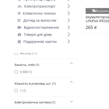
18650 (+42)
Електротранспорт
AAA (+17)
Відправка
Кліматична техніка
AA (+13)
Акумуляторна
21700 (+10)
Догляд за волоссям
LiFePo4 IFR32
LiFePO4 5500
16340 (+1)
265 ₴
Відеоспостереження
26650 (+1)
Товари для дому
C (+1)
Подарункові картки
D (+1)
ML2032 (+1)
Ємність, mAh (1)
5 500 (1)
Кількість в упаковці, шт. (1)
1 (1)
Електрохімічна система (1)