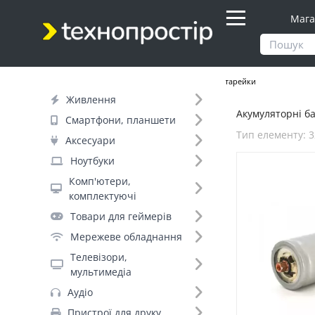
Мага
Продукти
Живлення
Акумуляторні батарейки
Живлення
Акумуляторні ба
Фільтр
Смартфони, планшети
Тип елементу: 
Аксесуари
Днів до відправки (1)
Ноутбуки
Комп'ютери,
Бренд (1)
комплектуючі
LiFePo4 (1)
Товари для геймерів
Мережеве обладнання
Тип елементу (10)
Телевізори,
мультимедіа
Аудіо
32650 (1)
Пристрої для друку