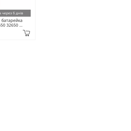
 через 6 днів
 батарейка 
650 32650 
mAh 1шт