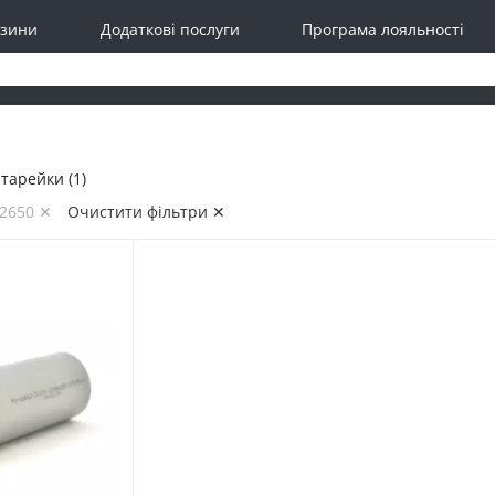
зини
Додаткові послуги
Програма лояльності
тарейки (1)
32650 ✕
Очистити фільтри ✕