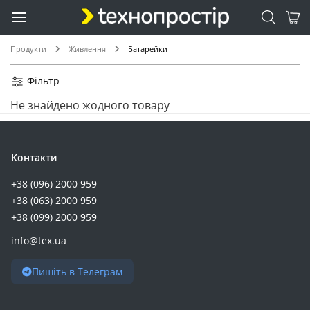
ER34615M (1)
LR1 (1)
LR1120/AG8 (1)
Продукти
Живлення
Батарейки
LR41/AG3 (1)
LR521/AG0 (1)
Фільтр
LR54/AG10 (1)
Не знайдено жодного товару
LR66/AG4 (1)
LR754/AG5 (1)
LR921/AG6 (1)
Контакти
LR926/AG7 (1)
+38 (096) 2000 959
LR936/AG9 (1)
+38 (063) 2000 959
MN11 (1)
+38 (099) 2000 959
PR10 (1)
info@tex.ua
PR312 (1)
PR41 (1)
Пишіть в Телеграм
PR48 (1)
PR-13 (1)