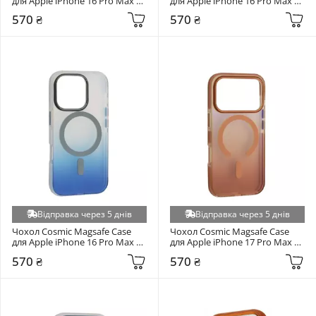
для Apple iPhone 16 Pro Max 
для Apple iPhone 16 Pro Max 
Black (6913948275)
Purple (6981352074)
570 ₴
570 ₴
Відправка через 5 днів
Відправка через 5 днів
Чохол Cosmic Magsafe Case 
Чохол Cosmic Magsafe Case 
для Apple iPhone 16 Pro Max 
для Apple iPhone 17 Pro Max 
Dark Blue (6928715904)
Brown (6948103725)
570 ₴
570 ₴