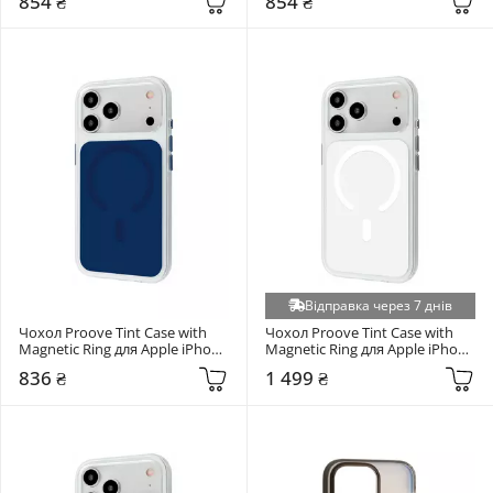
854 ₴
854 ₴
(PCTCIP17PM62)
(PCTCIP17PM14)
Відправка через 7 днів
Чохол Proove Tint Case with 
Чохол Proove Tint Case with 
Magnetic Ring для Apple iPhone 
Magnetic Ring для Apple iPhone 
17 Pro Deep Blue 
17 Pro White (PCTCIP17P014)
836 ₴
1 499 ₴
(PCTCIP17P062)