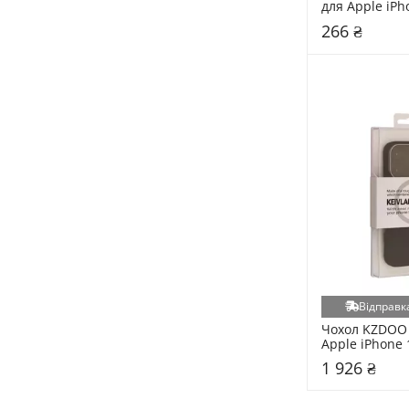
для Apple iPho
Black
266 ₴
Відправка
Чохол KZDOO K
Apple iPhone 
Black
1 926 ₴