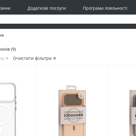
зини
Додаткові послуги
Програма лояльності
нів
онів (9)
py ✕
Очистити фільтри ✕