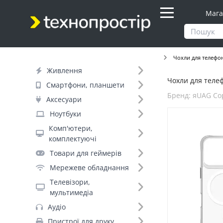
Мага
Продукти
Аксесуари
Для смартфонів
Чохли для телефо
Живлення
Чохли для телеф
Фільтр
Смартфони, планшети
Бренд: яUAG Co
Аксесуари
Ціна
Ноутбуки
Комп'ютери,
Днів до відправки (1)
комплектуючі
Товари для геймерів
Бренд (76)
Мережеве обладнання
Телевізори,
Сумісність по бренду (1)
мультимедіа
Apple (9)
Аудіо
Модель телефона (2)
Пристрої для друку