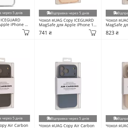
 через 5 днів
Відправка через 5 днів
Відпра
ICEGUARD 
Чохол яUAG Copy ICEGUARD 
Чохол яUAG
pple iPhone 17 
MagSafe для Apple iPhone 17 
MagSafe для
02574)
Pro Orange (6915783204)
Pro Black (
741 ₴
823 ₴
 через 5 днів
Відправка через 5 днів
Відпра
py Air Carbon 
Чохол яUAG Copy Air Carbon 
Чохол яUAG