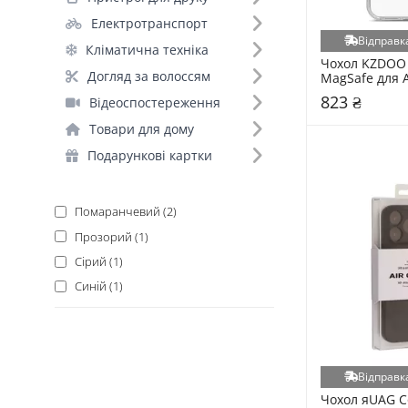
Apple iPhone 17 Pro (8)
Електротранспорт
Відправка
Apple iPhone 17 Pro Max (1)
Кліматична техніка
Чохол KZDOO 
Догляд за волоссям
MagSafe для A
Форм-фактор (1)
Pro Ice (69831
823 ₴
Відеоспостереження
Чохол (9)
Товари для дому
Подарункові картки
Основний колір (5)
Чорний (4)
Помаранчевий (2)
Прозорий (1)
Сірий (1)
Синій (1)
Відправка
Чохол яUAG Co