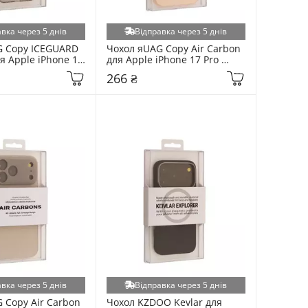
вка через 5 днів
Відправка через 5 днів
 Copy ICEGUARD 
Чохол яUAG Copy Air Carbon 
 Apple iPhone 17 
для Apple iPhone 17 Pro 
6951830274)
Orange (6973810254)
266 ₴
вка через 5 днів
Відправка через 5 днів
 Copy Air Carbon 
Чохол KZDOO Kevlar для 