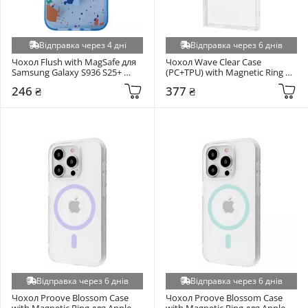
Відправка через 4 дні
Відправка через 6 днів
Чохол Flush with MagSafe для 
Чохол Wave Clear Case 
Samsung Galaxy S936 S25+ 
(PC+TPU) with Magnetic Ring 
Lazure (6937108452)
для Samsung Galaxy S908 S22 
246 ₴
377 ₴
Ultra Clear (6931857029)
Відправка через 6 днів
Відправка через 6 днів
Чохол Proove Blossom Case 
Чохол Proove Blossom Case 
with Magnetic Ring для Apple 
with Magnetic Ring для Apple 