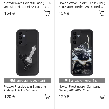
Чохол Wave Colorful Case (TPU) 
Чохол Wave Colorful Case (TPU) 
для Xiaomi Redmi A5 EU Pink 
для Xiaomi Redmi A5 EU Red 
Sand (6921043578)
(6927418053)
154 ₴
154 ₴
Відправка через 4 дні
Відправка через 4 дні
Чохол Prestige для Samsung 
Чохол Prestige для Samsung 
Galaxy A06 A065 Chess
Galaxy A06 A065 Oreo
120 ₴
120 ₴