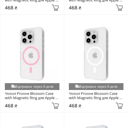
iPhone 15 Pro Light Purple 
iPhone 15 Pro Mint 
468 ₴
468 ₴
(6938170254)
(6973821054)
Відправка через 6 днів
Відправка через 6 днів
Чохол Proove Blossom Case 
Чохол Proove Blossom Case 
with Magnetic Ring для Apple 
with Magnetic Ring для Apple 
iPhone 15 Pro Pink 
iPhone 15 Pro White 
468 ₴
468 ₴
(6973102948)
(6913975284)