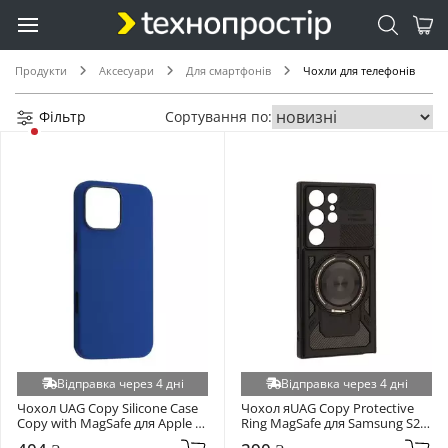
Продукти
Аксесуари
Для смартфонів
Чохли для телефонів
Фільтр
Сортування по:
Відправка через 4 дні
Відправка через 4 дні
Чохол UAG Copy Silicone Case 
Чохол яUAG Copy Protective 
Copy with MagSafe для Apple 
Ring MagSafe для Samsung S26 
iPhone 16 Pro Max Ultramarine 
Ultra Black (6942758103)