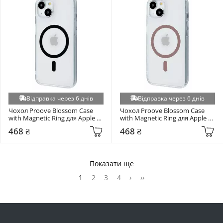
Відправка через 6 днів
Відправка через 6 днів
Чохол Proove Blossom Case 
Чохол Proove Blossom Case 
with Magnetic Ring для Apple 
with Magnetic Ring для Apple 
iPhone 15 Black (PCBLIP150002)
iPhone 15 Desert Titanium 
468 ₴
468 ₴
(PCBLIP150033)
Показати ще
1
2
3
4
›
››