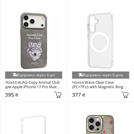
Відправка через 4 дні
Відправка через 6 днів
Чохол яUAG Copy Animal Club 
Чохол Wave Clear Case 
для Apple iPhone 17 Pro Max 
(PC+TPU) with Magnetic Ring 
Grey (6901382574)
для Samsung Galaxy A376 A37 
395 ₴
377 ₴
Transparent (6913840572)