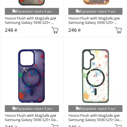
Відправка через 4 дні
Відправка через 4 дні
Чохол Flush with MagSafe для 
Чохол Flush with MagSafe для 
Samsung Galaxy S936 S25+ 
Samsung Galaxy S936 S25+ 
Titanium Black (6947182053)
Desert Gold (6902173854)
246 ₴
246 ₴
Відправка через 4 дні
Відправка через 4 дні
Чохол Flush with MagSafe для 
Чохол Flush with MagSafe для 
Samsung Galaxy S936 S25+ Dark 
Samsung Galaxy S936 S25+ Dark 
Purple (6912385704)
Green (6908317452)