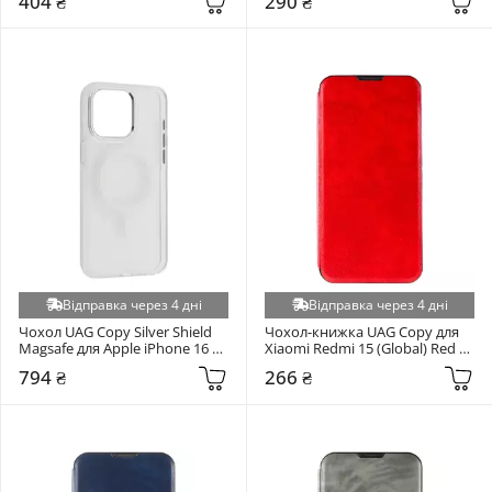
404 ₴
290 ₴
(6913572480)
Відправка через 4 дні
Відправка через 4 дні
Чохол UAG Copy Silver Shield 
Чохол-книжка UAG Copy для 
Magsafe для Apple iPhone 16 
Xiaomi Redmi 15 (Global) Red 
Pro Max Transparent Color 
(6938271054)
794 ₴
266 ₴
(6945102837)