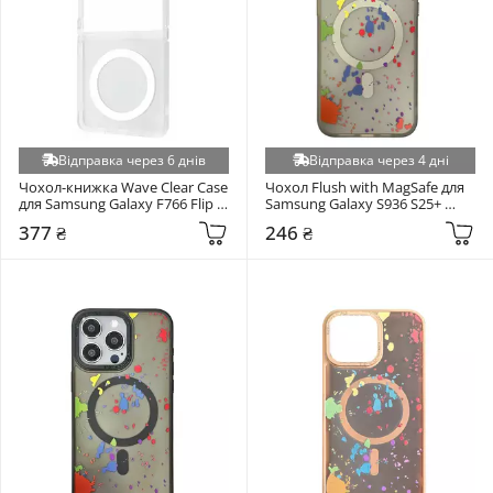
Відправка через 6 днів
Відправка через 4 дні
Чохол-книжка Wave Clear Case 
Чохол Flush with MagSafe для 
для Samsung Galaxy F766 Flip 7 
Samsung Galaxy S936 S25+ 
Transparent (6983210574)
Titanium Gray (6983721504)
377 ₴
246 ₴