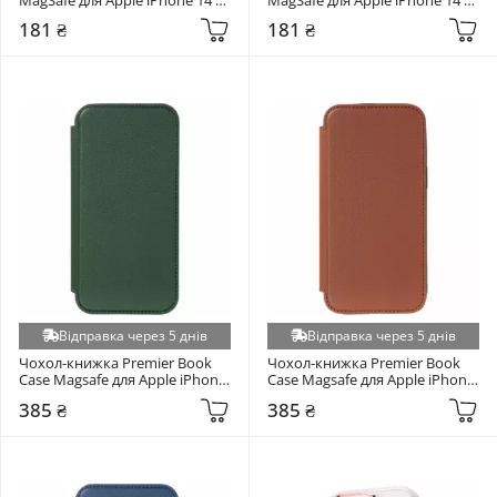
Pro White
Pro Blue
Apple iPhone 7/8/SE 2 (+3)
181 ₴
181 ₴
Blackview Shark 8 (+3)
Samsung Galaxy S25 (+3)
Google Pixel 10 5G / 10 Pro 5G (+3)
Google Pixel 9 / 9 Pro / 10 / 10 Pro (+3)
Honor 400 (+3)
Honor 400 Lite (+3)
Huawei P40 Pro (+3)
Huawei P Smart 2021 (+3)
Huawei Y3 2017 (+3)
Huawei Y5 2018 (+3)
Відправка через 5 днів
Відправка через 5 днів
Huawei Y6P (+3)
Чохол-книжка Premier Book 
Чохол-книжка Premier Book 
Case Magsafe для Apple iPhone 
Case Magsafe для Apple iPhone 
Infinix GT 30 Pro (+3)
14 Pro Forest Green
14 Pro Brown
385 ₴
385 ₴
Infinix Hot 11S (+3)
Infinix Hot 12 Play (+3)
Infinix Hot 12i (+3)