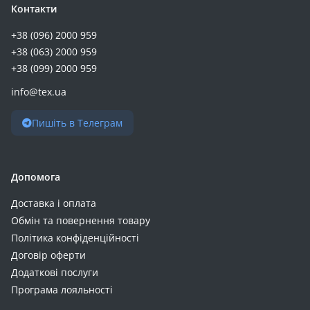
Контакти
Realme 10 (+3)
Realme 12 Plus (+3)
+38 (096) 2000 959
+38 (063) 2000 959
Realme 14T (+3)
+38 (099) 2000 959
Realme 16 (+3)
Realme 5/6i (+3)
info@tex.ua
Realme 9 4G (+3)
Пишіть в Телеграм
Realme C30 (+3)
Realme C53 NFC (+3)
Realme C75 4G (+3)
Допомога
Realme C75 4G / Realme C75x 4G (+3)
Realme Note 80 (+3)
Доставка і оплата
Обмін та повернення товару
Samsung Galaxy A255 A25 (+3)
Політика конфіденційності
Samsung Galaxy A36 A366 (+3)
Договір оферти
Samsung Galaxy A56 A566 (+3)
Додаткові послуги
Samsung A566 (+3)
Програма лояльності
Samsung Galaxy A576 A57 (+3)