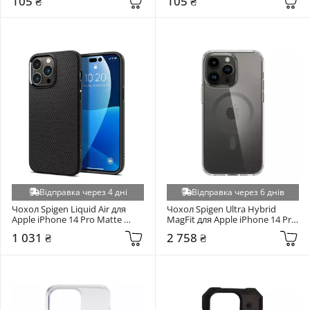
105 ₴
105 ₴
Xiaomi Redmi Note 14 Pro Plus 5G (+9)
ZTE Blade A55 (+9)
Google Pixel 9 / 9 Pro (+8)
Infinix Note 40 (+8)
Infinix Note 40 Pro 4G (+8)
Infinix Note 60 5G (+8)
Infinix Note Edge 5G (+8)
Infinix Smart 10 (+8)
Nokia G11/G21 (+8)
Oppo A98 (+8)
Відправка через 4 дні
Відправка через 6 днів
Realme 12 5G (+8)
Чохол Spigen Liquid Air для 
Чохол Spigen Ultra Hybrid 
Apple iPhone 14 Pro Matte 
MagFit для Apple iPhone 14 Pro 
Realme 12 Pro 5G (+8)
Black (ACS04957)
Graphite (ACS04970)
1 031 ₴
2 758 ₴
Realme 13 4G (+8)
Realme 13 Pro 5G / Realme 13 Pro+ 5G (+8)
Realme 9 Pro Plus (+8)
Realme C100i 4G/C100x 4G (+8)