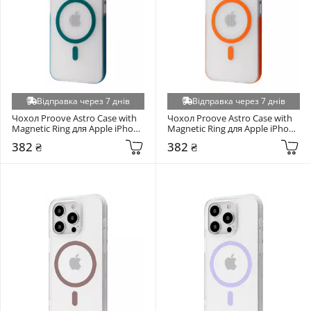
ZTE Nubia (+5)
ZTE Nubia Focus (+5)
ZTE Nubia V70 Design 4G / V70 Vita 4G (+5)
Apple iPhone 17e (+4)
Apple iPhone SE 2022/2020/8/7 (+4)
Відправка через 7 днів
Відправка через 7 днів
Apple iPhone XS (+4)
Чохол Proove Astro Case with 
Чохол Proove Astro Case with 
Magnetic Ring для Apple iPhone 
Magnetic Ring для Apple iPhone 
Google Pixel 9/9 Pro/10/10 Pro (+4)
14 Pro Mint (6937510842)
14 Pro Orange (6941720358)
382 ₴
382 ₴
Honor Magic 5 Lite (+4)
Honor X7a (+4)
Huawei P40 (+4)
Huawei P40 Lite E/Y7P (+4)
Huawei Y7 Prime 2018 (+4)
Infinix Hot 30i X669D (+4)
Infinix Smart 10 Plus (+4)
iPhone 16 Plus (+4)
iPhone 16 Pro (+4)