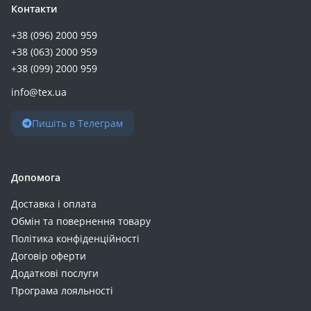
Контакти
Nokia C10/C20 (+3)
Realme C31 (+3)
+38 (096) 2000 959
+38 (063) 2000 959
Nothing Phone 2 (+3)
+38 (099) 2000 959
Nubia V70 Max (+3)
OnePlus 12R (+3)
info@tex.ua
OnePlus 9 Pro (+3)
Пишіть в Телеграм
OnePlus Ace 2 (+3)
OnePlus Ace 3 (+3)
Motorola E20 (+3)
Допомога
Oppo A73 (+3)
OPPO Reno15 F 5G / Reno15 FS 5G (+3)
Доставка і оплата
Обмін та повернення товару
Oscal C70 (+3)
Політика конфіденційності
Poco F6 (+3)
Договір оферти
Poco F6 Pro (+3)
Додаткові послуги
Poco M8 (+3)
Програма лояльності
Realme 10 (+3)