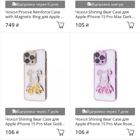
Відправка через 6 днів
Відправка завтра
Nubia V70 (+5)
Чохол Proove Reinforce Case 
Чохол Shining Bear Case для 
Oppo A57s 4G/A57 4G/A57e 4G/A77 4G/A77s 4G (+5)
with Magnetic Ring для Apple 
Apple iPhone 15 Pro Max Dark 
iPhone 15 Pro Max Blue 
Purple (6982053714)
Poco C85 4G (+5)
749 ₴
105 ₴
(6937091425)
Poco F7 (+5)
Poco X8 Pro 5G (+5)
Poco X8 Pro Max 5G (+5)
Realme 13 Plus 5G (+5)
Realme 9 Pro (+5)
Realme C2 (+5)
Realme C25Y (+5)
Realme C25Y/C21Y (+5)
Realme C51 / Realme C53 (+5)
Realme C61 4G (+5)
Відправка через 7 днів
Відправка через 7 днів
Realme C71 (+5)
Чохол Shining Bear Case для 
Чохол Shining Bear Case для 
Apple iPhone 15 Pro Max Gold 
Apple iPhone 15 Pro Max Rose 
Realme Note 60 (+5)
(6947208315)
Gold (6981304752)
106 ₴
106 ₴
Samsung Galaxy A07 (+5)