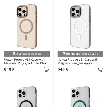
Vivo Y53S (+6)
Xiaomi 14 5G (+6)
Xiaomi 17T 5G (+6)
Xiaomi Poco M3 (+6)
Xiaomi Poco M7 Pro (+6)
Xiaomi Poco X4 Pro 5G (+6)
Xiaomi Poco X5 Pro 5G (+6)
Xiaomi Redmi 10/10 2022 (+6)
Відправка завтра
Відправка через 7 днів
Xiaomi Redmi 13c (+6)
Чохол Proove VS1 Case with 
Чохол Proove VS1 Case with 
Xiaomi Redmi 13C 4G (+6)
Magnetic Ring для Apple iPhone 
Magnetic Ring для Apple iPhone 
15 Pro Max Gold (6952819347)
15 Pro Max White (6942801573)
949 ₴
949 ₴
Xiaomi Redmi 15C 4G/5G (+6)
Xiaomi Redmi Note 11 4G (+6)
Xiaomi Redmi Note 14 4G EU (+6)
Xiaomi Redmi Note 14 4G EU (164.84mm) (+6)
Xiaomi Redmi Note 15 4G (164mm) (+6)
Xiaomi Redmi Note 9S/Note 9 Pro/Note 9 Pro Max (+6)