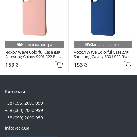
Xiaomi 14T / 14T Pro (+7)
Xiaomi 15 Ultra (+7)
Xiaomi 17 (+7)
Xiaomi 17 Pro (+7)
Xiaomi 17 Pro Max (+7)
Xiaomi Poco F6 (+7)
Відправка завтра
Відправка завтра
Чохол Wave Colorful Case для 
Чохол Wave Colorful Case для 
Xiaomi Poco F7 Ultra (+7)
Samsung Galaxy S901 S22 Pink 
Samsung Galaxy S901 S22 Blue
Xiaomi Poco M4 5G/Redmi 10 5G (+7)
Sand
163 ₴
153 ₴
Xiaomi Redmi 12C/Poco C55 (+7)
Xiaomi Redmi 13/Poco M6 4G (+7)
Xiaomi Redmi A5 / Poco C71 (+7)
Контакти
Xiaomi Redmi Note 11 5G/ Poco M4 Pro 5G (+7)
Xiaomi Poco X5 5G/Note 12 5G (+7)
+38 (096) 2000 959
+38 (063) 2000 959
Xiaomi Redmi Note 11 Pro 4G/Note 12 Pro 4G (+7)
+38 (099) 2000 959
Xiaomi Redmi Note 13 Pro 4G/Poco M6 Pro 4G/Redmi Note 14s (+7)
ZTE Blade A7S (+7)
info@tex.ua
Google Pixel 10 Pro 5G (+6)