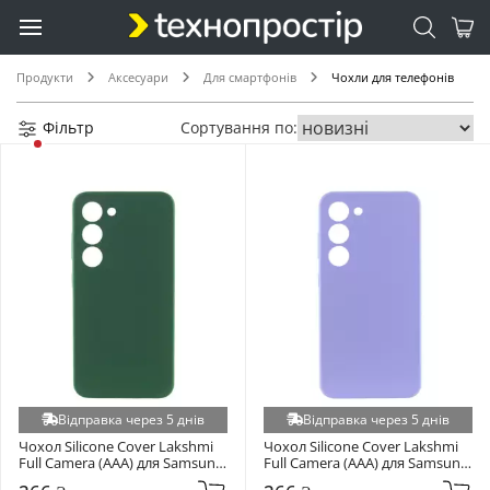
Xiaomi Poco C40 (+15)
Xiaomi Redmi 15 4G (+15)
Xiaomi Redmi 7 (+15)
Продукти
Аксесуари
Для смартфонів
Чохли для телефонів
Xiaomi Redmi Note 15 5G / Poco M8 5G (+15)
Фільтр
Сортування по:
Infinix Hot 50 Pro 4G (+14)
Infinix Smart 8 (+14)
Realme 13 5G (+14)
Realme C51 (+14)
Realme C63 4G (+14)
Realme C73 5G (+14)
Realme C75 (+14)
Samsung Galaxy A25 (+14)
Samsung Galaxy A376 A37 (+14)
Samsung Galaxy A013 A01 Core (+14)
Відправка через 5 днів
Відправка через 5 днів
Samsung Galaxy A037 A03s (+14)
Чохол Silicone Cover Lakshmi 
Чохол Silicone Cover Lakshmi 
Full Camera (AAA) для Samsung 
Full Camera (AAA) для Samsung 
Samsung Galaxy A03 A035 (+14)
Galaxy S901 S22 Cyprus Green 
Galaxy S901 S22 Dasheen 