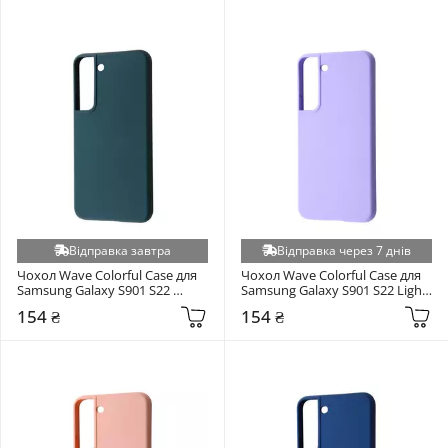
Google Pixel 10 5G (+7)
Honor 200 Lite (+7)
Huawei P Smart 2019 (+7)
Infinix Hot 20i (+7)
Infinix Hot 30 Play NFC (+7)
Infinix Hot 60 Pro Plus (+7)
Infinix Smart 7 (+7)
Motorola E13 (+7)
Poco X5 Pro 5G (+7)
Відправка завтра
Відправка через 7 днів
Xiaomi Poco X7 (+7)
Чохол Wave Colorful Case для 
Чохол Wave Colorful Case для 
Samsung Galaxy S901 S22 
Samsung Galaxy S901 S22 Light 
Realme 15 Pro 5G (+7)
Forest Green
Purple
154 ₴
154 ₴
Realme 15T 5G (+7)
Samsung Galaxy A27 5G (+7)
Samsung Galaxy G973 S10 (+7)
Samsung S26 Plus (+7)
Tecno Pop 5 (+7)