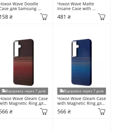
Чохол Wave Doodle 
Чохол Wave Matte 
Case для Samsung 
Insane Case with 
Galaxy S931 S25 Peach 
Magnetic Ring для 
158 ₴
481 ₴
(6928051374)
Samsung Galaxy S931 
S25 Black (6942718503)
Відправка через 7 днів
Відправка через 7 днів
Чохол Wave Gleam Case 
Чохол Wave Gleam Case 
with Magnetic Ring для 
with Magnetic Ring для 
Samsung Galaxy S931 
Samsung Galaxy S931 
566 ₴
566 ₴
S25 Gold Stripes 
S25 Blue Stripes 
(6957410823)
(6902847159)