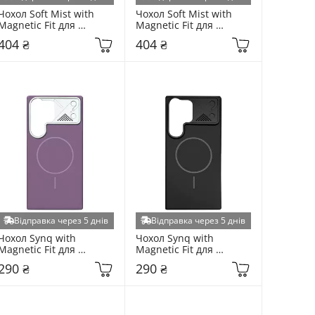
Чохол Soft Mist with 
Чохол Soft Mist with 
Magnetic Fit для 
Magnetic Fit для 
Samsung Galaxy S931 
Samsung Galaxy S931 
404 ₴
404 ₴
S25 Blue (6934718025)
S25 Black (6938174250)
Відправка через 5 днів
Відправка через 5 днів
Чохол Synq with 
Чохол Synq with 
Magnetic Fit для 
Magnetic Fit для 
Samsung Galaxy S931 
Samsung Galaxy S931 
290 ₴
290 ₴
S25 Purple (6917408352)
S25 Black (6938720154)