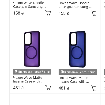
Чохол Wave Doodle 
Чохол Wave Doodle 
Case для Samsung 
Case для Samsung 
Galaxy S931 S25 Cats 
Galaxy S931 S25 flowers 
158 ₴
158 ₴
(6957219834)
(6972183950)
Відправка через 7 днів
Відправка через 7 днів
Чохол Wave Matte 
Чохол Wave Matte 
Insane Case with 
Insane Case with 
Magnetic Ring для 
Magnetic Ring для 
481 ₴
481 ₴
Samsung Galaxy S931 
Samsung Galaxy S931 
S25 Deep Purple 
S25 Midnight Blue 
(6927058319)
(6951827304)