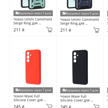
Відправка через 5 днів
Відправка через 5 днів
Чохол Ummi Camshield 
Чохол Ummi Camshield 
Serge Ring для 
Serge Ring для 
Samsung Galaxy S931 
Samsung Galaxy S931 
211 ₴
211 ₴
S25 Green (6938105274)
S25 Navy (6983217405)
Відправка через 7 днів
Відправка через 7 днів
Чохол Wave Full 
Чохол Wave Full 
Silicone Cover для 
Silicone Cover для 
Samsung Galaxy S931 
Samsung Galaxy S931 
245 ₴
245 ₴
S25 Red (6958310247)
S25 Black (6938104725)