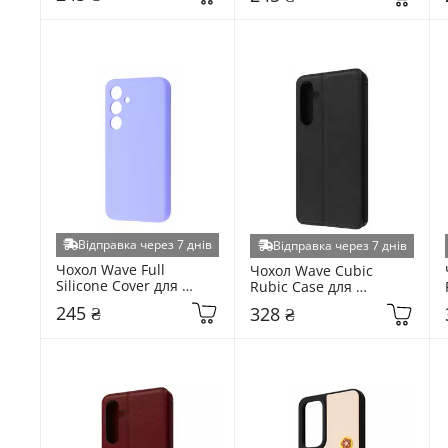
Відправка через 7 днів
Відправка через 7 днів
Чохол Wave Full 
Чохол Wave Cubic 
Silicone Cover для 
Rubic Case для 
Samsung Galaxy S931 
Samsung Galaxy S931 
245 ₴
328 ₴
S25 Light Purple 
S25 Black (6937184250)
(6928754301)