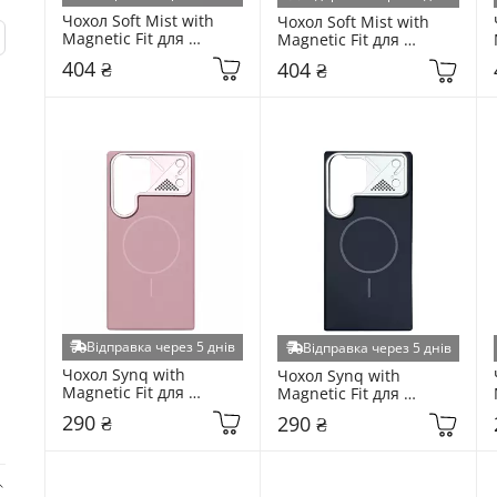
Чохол Soft Mist with 
Чохол Soft Mist with 
Magnetic Fit для 
Magnetic Fit для 
Samsung Galaxy S931 
Samsung Galaxy S931 
404 ₴
404 ₴
S25 Light Blue 
S25 Clear (6982105347)
(6982104375)
Відправка через 5 днів
Відправка через 5 днів
Чохол Synq with 
Чохол Synq with 
Magnetic Fit для 
Magnetic Fit для 
Samsung Galaxy S931 
Samsung Galaxy S931 
290 ₴
290 ₴
S25 Pink (6913782054)
S25 Midnight Blue 
(6903781524)