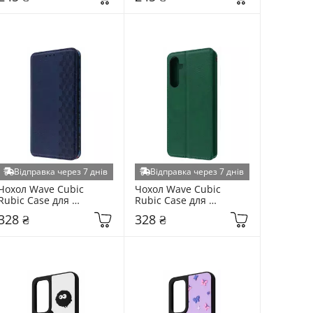
(6931749802)
(6938107254)
Відправка через 7 днів
Відправка через 7 днів
Чохол Wave Cubic 
Чохол Wave Cubic 
Rubic Case для 
Rubic Case для 
Samsung Galaxy S931 
Samsung Galaxy S931 
328 ₴
328 ₴
S25 Blue (6948271053)
S25 Green (6904172853)