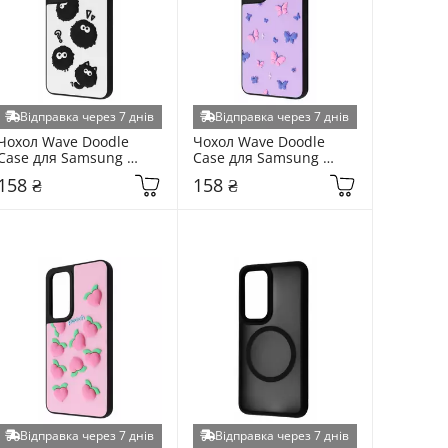
Відправка через 7 днів
Відправка через 7 днів
Чохол Wave Doodle 
Чохол Wave Doodle 
Case для Samsung 
Case для Samsung 
Galaxy S931 S25 Black 
Galaxy S931 S25 
158 ₴
158 ₴
Fluffy (6951738204)
Butterflies (6951287304)
Відправка через 7 днів
Відправка через 7 днів