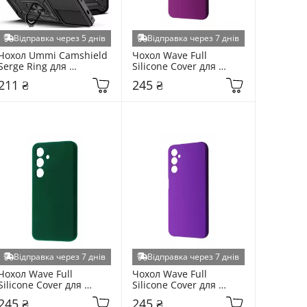
Відправка через 5 днів
Відправка через 7 днів
Чохол Ummi Camshield 
Чохол Wave Full 
Serge Ring для 
Silicone Cover для 
Samsung Galaxy S931 
Samsung Galaxy S931 
211 ₴
245 ₴
S25 Black (6983417025)
S25 Purple (6931495072)
Відправка через 7 днів
Відправка через 7 днів
Чохол Wave Full 
Чохол Wave Full 
Silicone Cover для 
Silicone Cover для 
Samsung Galaxy S931 
Samsung Galaxy S931 
245 ₴
245 ₴
S25 Cyprus Green 
S25 Dark Purple 