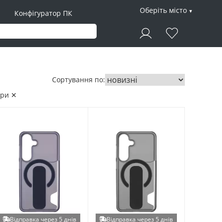
Оберіть місто
Конфігуратор ПК
Сортування по:
три ✕
Відправка через 5 днів
Відправка через 5 днів