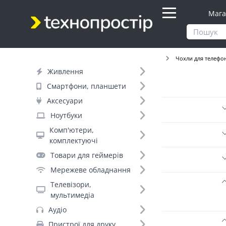
Мага
Продукти
Аксесуари
Для смартфонів
Чохли для телефо
Живлення
Фільтр
Смартфони, планшети
Аксесуари
Ціна
Ноутбуки
Комп'ютери,
Днів до відправки (4)
комплектуючі
Товари для геймерів
Бренд (7)
Мережеве обладнання
Телевізори,
Сумісність по бренду (1)
мультимедіа
Samsung (60)
Аудіо
Модель телефона (1229)
Пристрої для друку