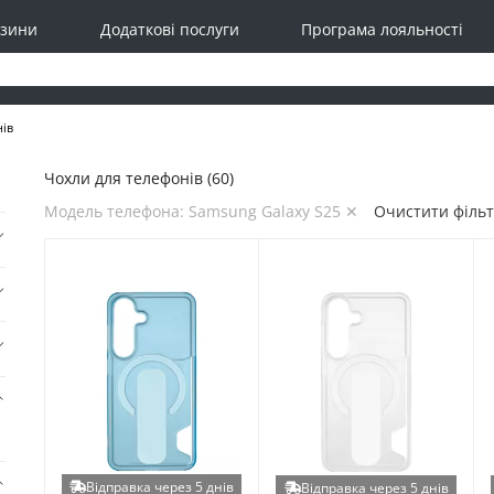
зини
Додаткові послуги
Програма лояльності
нів
Чохли для телефонів (60)
Модель телефона: Samsung Galaxy S25 ✕
Очистити філь
Відправка через 5 днів
Відправка через 5 днів