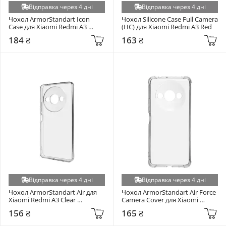
Відправка через 4 дні
Відправка через 4 дні
Nokia C22 (+5)
Чохол ArmorStandart Icon 
Чохол Silicone Case Full Camera 
Nothing Phone (3a) (+5)
Case для Xiaomi Redmi A3 
(HC) для Xiaomi Redmi A3 Red
Lavender (ARM74440)
Nubia V70 (+5)
184 ₴
163 ₴
Oppo A57s 4G/A57 4G/A57e 4G/A77 4G/A77s 4G (+5)
Poco C85 4G (+5)
Poco F7 (+5)
Realme 13 Plus 5G (+5)
Realme 9 Pro (+5)
Realme C2 (+5)
Realme C25Y (+5)
Realme C25Y/C21Y (+5)
Realme C51 (+5)
Realme C61 4G (+5)
Відправка через 4 дні
Відправка через 4 дні
Realme C71 (+5)
Чохол ArmorStandart Air для 
Чохол ArmorStandart Air Force 
Xiaomi Redmi A3 Clear 
Camera Cover для Xiaomi 
Realme Note 60 (+5)
(ARM74420)
Redmi A3 Transparent 
156 ₴
165 ₴
(ARM82787)
Samsung Galaxy A07 (+5)