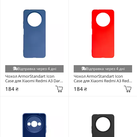
Tecno Spark Go 2024 (BG6) (+6)
Ulefone Note 8 (+6)
Vivo Y53S (+6)
Xiaomi 14 5G (+6)
Xiaomi 17T 5G (+6)
Xiaomi Poco M3 (+6)
Xiaomi Poco M7 Pro (+6)
Xiaomi Poco X4 Pro 5G (+6)
Відправка через 4 дні
Відправка через 4 дні
Xiaomi Poco X5 Pro 5G (+6)
Чохол ArmorStandart Icon 
Чохол ArmorStandart Icon 
Xiaomi Redmi 10/10 2022 (+6)
Case для Xiaomi Redmi A3 Dark 
Case для Xiaomi Redmi A3 Red 
Blue (ARM74438)
(ARM74439)
184 ₴
184 ₴
Xiaomi Redmi 13c (+6)
Xiaomi Redmi 13C 4G (+6)
Xiaomi Redmi 15C 4G/5G (+6)
Xiaomi Redmi Note 11 4G (+6)
Xiaomi Redmi Note 14 4G EU (+6)
Xiaomi Redmi Note 14 4G EU (164.84mm) (+6)