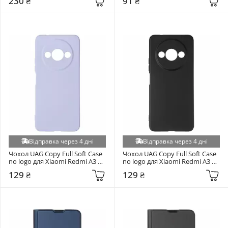
230 ₴
91 ₴
Realme GT (+9)
Samsung Galaxy A17 (A175)/A17 5G (A176) (+9)
Samsung Galaxy A217 A21s (+9)
Samsung Galaxy A56 A566 (+9)
Samsung Galaxy M515 M51 (+9)
Tecno Camon 50 4G (+9)
Tecno Spark 40 Pro 4G (+9)
TECNO Spark Go 1 (+9)
Xiaomi 15 Pro (+9)
Xiaomi 17T (+9)
Відправка через 4 дні
Відправка через 4 дні
Xiaomi Poco M3/Redmi 9T (+9)
Чохол UAG Copy Full Soft Case 
Чохол UAG Copy Full Soft Case 
no logo для Xiaomi Redmi A3 
no logo для Xiaomi Redmi A3 
Xiaomi Poco X5 Pro 5G/Note 12 Pro 5G (+9)
Violet
Black
129 ₴
129 ₴
Xiaomi Redmi 15 (169,5mm) (+9)
Xiaomi Redmi 5 (+9)
Xiaomi Redmi A3 4G (+9)
Xiaomi Redmi Note 11 Pro/Note 11 Pro Plus (+9)