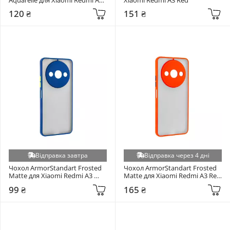
Black
Xiaomi Redmi Note 5/Note 5 Pro (+4)
120 ₴
151 ₴
Xiaomi Redmi Note 6 Pro (+4)
ZTE Blade A31 Plus (+4)
ZTE Blade A54 4G (+4)
ZTE Blade A55 4G (+4)
ZTE Blade A56 4G (+4)
ZTE Blade L220 (+4)
ZTE Blade V30 (+4)
ZTE Nubia V70 Max 4G (+4)
Apple iPhone 17 (6.3") (+3)
Apple iPhone 6S+ (+3)
Відправка завтра
Відправка через 4 дні
Blackview Shark 8 (+3)
Чохол ArmorStandart Frosted 
Чохол ArmorStandart Frosted 
Matte для Xiaomi Redmi A3 
Matte для Xiaomi Redmi A3 Red 
Samsung Galaxy S25 (+3)
Navy Blue (ARM74427)
(ARM74428)
99 ₴
165 ₴
Google Pixel 10 5G / 10 Pro 5G (+3)
Honor 200 Pro (+3)
Honor 400 (+3)