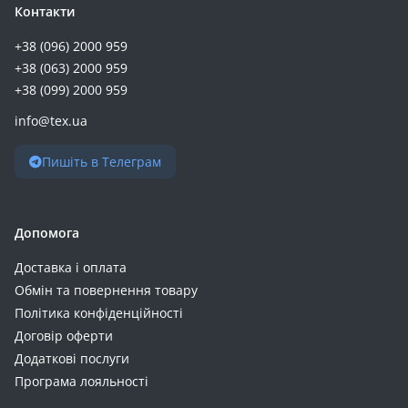
Контакти
Nubia V70 Max (+3)
OnePlus 12R (+3)
+38 (096) 2000 959
+38 (063) 2000 959
OnePlus 9 Pro (+3)
+38 (099) 2000 959
OnePlus Ace 2 (+3)
OnePlus Ace 3 (+3)
info@tex.ua
Motorola E20 (+3)
Пишіть в Телеграм
Oppo A73 (+3)
OPPO Reno15 F 5G / Reno15 FS 5G (+3)
Oscal C70 (+3)
Допомога
Poco F6 (+3)
Poco F6 Pro (+3)
Доставка і оплата
Обмін та повернення товару
Poco M8 (+3)
Політика конфіденційності
POCO X6 Pro (+3)
Договір оферти
Realme 10 (+3)
Додаткові послуги
Realme 12 Plus (+3)
Програма лояльності
Realme 12 Pro+ (+3)