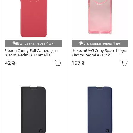
Xiaomi Mi A2/Mi 6X (+5)
Xiaomi Mi A3 (+5)
Xiaomi Poco F6 Pro (+5)
Xiaomi Poco M4 Pro 5G/Note 11 5G/Note 11T 5G (+5)
Xiaomi Poco M5S (+5)
Відправка через 4 дні
Відправка через 4 дні
Xiaomi Poco M7 4G (+5)
Чохол Candy Full Camera для 
Чохол яUAG Copy Space III для 
Xiaomi Redmi A3 Camellia
Xiaomi Redmi A3 Pink
Xiaomi Poco X5 Pro 5G / Xiaomi Redmi Note 12 Pro 5G (+5)
42 ₴
157 ₴
Xiaomi Redmi 15 4G (Global) (+5)
Xiaomi Redmi 4X (+5)
Xiaomi Redmi Note 14 4G Global (163.3mm) (+5)
Xiaomi Redmi Note 14 Pro 5G / Xiaomi Redmi Note 14 Pro+ 5G (+5)
Xiaomi Redmi Note 15 5G (+5)
Xiaomi Redmi Note 15 Pro (+5)
ZTE Blade A52 (+5)
ZTE Blade A71 (+5)
ZTE Blade A76 4G (+5)