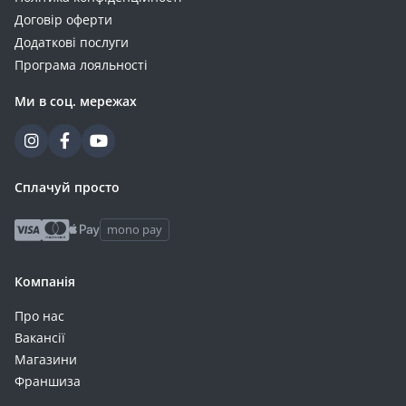
Xiaomi Poco X6 Pro 5G (+27)
Договір оферти
Infinix Hot 40i (+26)
Додаткові послуги
Samsung Galaxy A025 A02s (+26)
Програма лояльності
Samsung Galaxy M336 M33 (+26)
Ми в соц. мережах
Tecno Spark 20 Pro (+26)
Xiaomi 14 Ultra (+26)
Xiaomi Redmi 15 5G (171mm) (+26)
Xiaomi Redmi A5/Poco C71 Global (+26)
Сплачуй просто
Xiaomi Redmi Note 10 Pro/Note 10 Pro Max (+26)
mono pay
Xiaomi Redmi Note 13 Pro 4G (+26)
Apple iPhone 13 Mini (+25)
Компанія
Google Pixel 6 Pro (+25)
Infinix Zero 30 4G (+25)
Про нас
Realme C53 (+25)
Вакансії
Samsung Galaxy A315 A31 (+25)
Магазини
Samsung Galaxy A36 A366 (+25)
Франшиза
Xiaomi 14T Pro (+25)