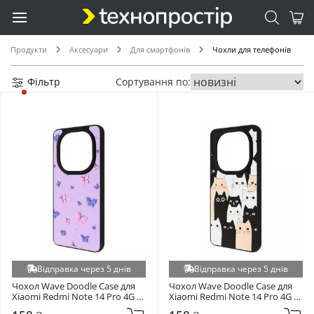
Samsung Galaxy A376 A37 (+49)
Samsung Galaxy A536 A53 (+49)
Samsung Galaxy A04 A045 (+48)
Продукти
Аксесуари
Для смартфонів
Чохли для телефонів
Samsung Galaxy A26 A266 (+48)
Фільтр
Сортування по:
Samsung Galaxy A525 A52 (+48)
Samsung Galaxy M356 M35 (+48)
Xiaomi Redmi 15 (+47)
Samsung Galaxy A26 A266 (+46)
Samsung Galaxy A336 A33 (+46)
Google Pixel 7 (+45)
Samsung Galaxy A235 A23 (+44)
Samsung Galaxy S26 Plus S947 (+43)
Google Pixel 8 Pro (+42)
Google Pixel 9 Pro (+42)
Відправка через 5 днів
Відправка через 5 днів
Samsung Galaxy A515 A51 (+42)
Чохол Wave Doodle Case для 
Чохол Wave Doodle Case для 
Xiaomi Redmi Note 14 Pro 4G 
Xiaomi Redmi Note 14 Pro 4G 
Samsung Galaxy G990 S21 FE (+42)
(162.2mm) Butterflies 
(162.2mm) Cats (6938572014)