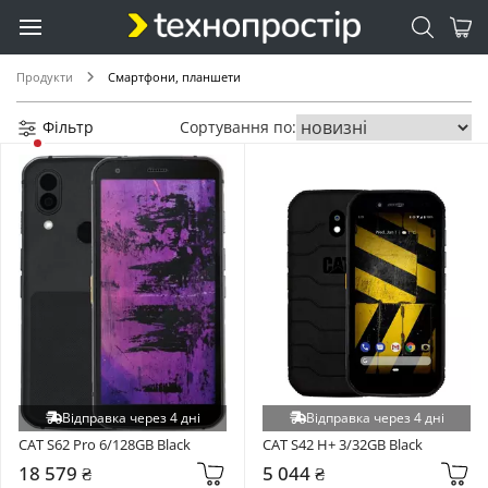
Gigaset (+1)
Hotwav (+1)
Продукти
Смартфони, планшети
Panasonic (+1)
Umidigi (+1)
Фільтр
Сортування по:
Unihertz (+1)
Verico (+1)
VODAFONE (+1)
Відправка через 4 дні
Відправка через 4 дні
CAT S62 Pro 6/128GB Black
CAT S42 H+ 3/32GB Black
18 579 ₴
5 044 ₴