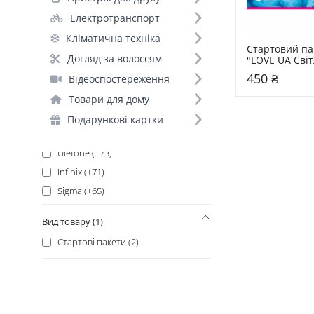
Xiaomi (+205)
Електротранспорт
OnePlus (+192)
Кліматична техніка
Samsung_ (+180)
Стартовий пак
Samsung (+155)
Догляд за волоссям
"LOVE UA Світ
Oukitel (+150)
450 ₴
Відеоспостереження
Xiaomi_ (+140)
Товари для дому
Google (+129)
Подарункові картки
Blackview (+85)
Ulefone (+73)
Infinix (+71)
Sigma (+65)
Doogee (+59)
Вид товару (1)
Oura (+59)
Стартові пакети (2)
Motorola (+51)
Lenovo (+37)
Oppo (+35)
Oscal (+33)