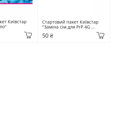
ет Київстар 
Стартовий пакет Київстар 
ло"
"Заміна сім для PrP 4G 
мульті"
50 ₴