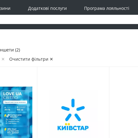
зини
Додаткові послуги
Програма лояльності
ншети (2)
р ✕
Очистити фільтри ✕