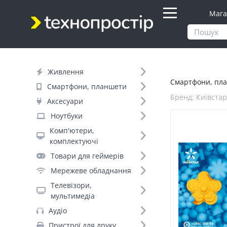
Мага
Продукти
Смартфони, планшети
Живлення
Смартфони, пла
Фільтр
Смартфони, планшети
Бренд: Київста
Аксесуари
Ціна
Ноутбуки
Комп'ютери,
Днів до відправки (1)
комплектуючі
Товари для геймерів
Бренд (58)
Мережеве обладнання
Телевізори,
мультимедіа
Київстар (2)
Аудіо
Apple (+232)
Пристрої для друку