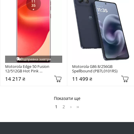
Відправка завтра
Motorola Edge 50 Fusion 
Motorola G86 8/256GB 
12/512GB Hot Pink 
Spellbound (PB7L0101RS)
(PB3T0063UA)
14 217 ₴
11 499 ₴
Показати ще
1
2
›
››