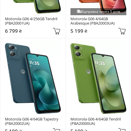
Відправка через 5 днів
Motorola G06 4/256GB Tendril 
Motorola G06 4/64GB 
(PBA20001UA)
Arabesque (PBA20003UA)
6 799 ₴
5 199 ₴
Motorola G06 4/64GB Tapestry 
Motorola G06 4/64GB Tendril 
(PBA20002UA)
(PBA20000UA)