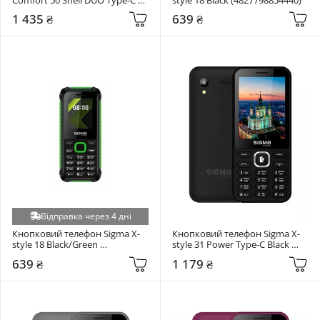
Red/Black (4827798212516)
1 435 ₴
639 ₴
Відправка через 4 дні
Кнопковий телефон Sigma X-
Кнопковий телефон Sigma X-
style 18 Black/Green 
style 31 Power Type-C Black 
(4827798854433)
(4827798855034)
639 ₴
1 179 ₴