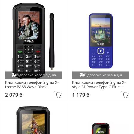
Відправка через 6 днів
Відправка через 4 дні
Кнопковий телефон Sigma X-
Кнопковий телефон Sigma X-
treme PA68 Wave Black 
style 31 Power Type-C Blue 
(4827798466612)
(4827798855034)
2 079 ₴
1 179 ₴