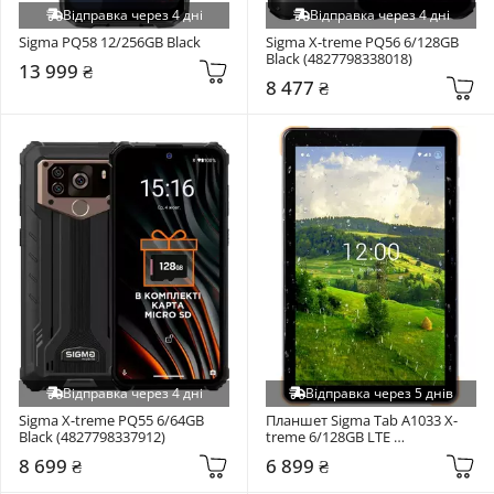
Відправка через 4 дні
Відправка через 4 дні
Sigma PQ58 12/256GB Black
Sigma X-treme PQ56 6/128GB 
Black (4827798338018)
13 999 ₴
8 477 ₴
Відправка через 4 дні
Відправка через 5 днів
Sigma X-treme PQ55 6/64GB 
Планшет Sigma Tab A1033 X-
Black (4827798337912)
treme 6/128GB LTE 
Black/Orange (4827798766811)
8 699 ₴
6 899 ₴