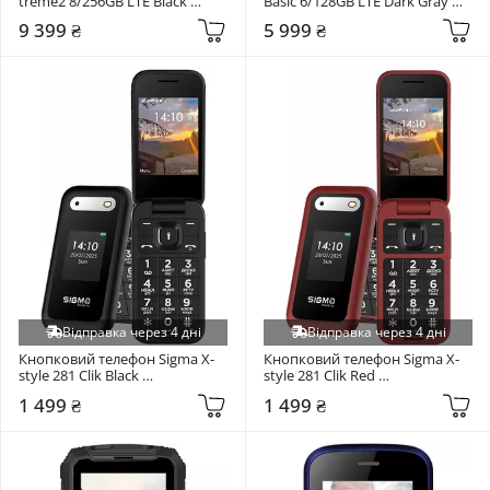
treme2 8/256GB LTE Black 
Basic 6/128GB LTE Dark Gray 
(4827798577615)
(4827798966112)
9 399 ₴
5 999 ₴
Відправка через 4 дні
Відправка через 4 дні
Кнопковий телефон Sigma X-
Кнопковий телефон Sigma X-
style 281 Clik Black 
style 281 Clik Red 
(4827798151419)
(4827798151426)
1 499 ₴
1 499 ₴