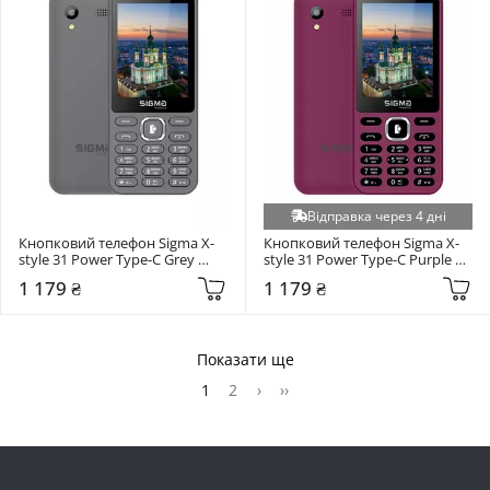
Відправка через 4 дні
Кнопковий телефон Sigma X-
Кнопковий телефон Sigma X-
style 31 Power Type-C Grey 
style 31 Power Type-C Purple 
(4827798855034)
(4827798855041)
1 179 ₴
1 179 ₴
Показати ще
1
2
›
››