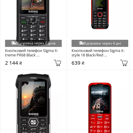
Відправка через 6 днів
Відправка через 4 дні
Кнопковий телефон Sigma X-
Кнопковий телефон Sigma X-
treme PR68 Black 
style 18 Black/Red 
(4827798122112)
(4827798854426)
2 144 ₴
639 ₴