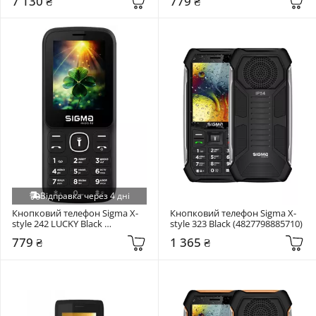
7 130 ₴
779 ₴
Відправка через 4 дні
Кнопковий телефон Sigma X-
Кнопковий телефон Sigma X-
style 242 LUCKY Black 
style 323 Black (4827798885710)
(4827798792919)
779 ₴
1 365 ₴