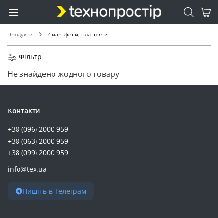
Huawei (5)
2E (4)
Unihertz (4)
Продукти
Смартфони, планшети
Verico (4)
Sharp (3)
Фільтр
CAT (2)
Не знайдено жодного товару
Gigaset (2)
Hoco (2)
Hotwav (2)
Контакти
Київстар (2)
+38 (096) 2000 959
Lifecell (2)
+38 (063) 2000 959
Shockproof (2)
+38 (099) 2000 959
Sigma Mobile (2)
info@tex.ua
Boox (1)
Chuwi (1)
Пишіть в Телеграм
Umidigi (1)
VODAFONE (1)