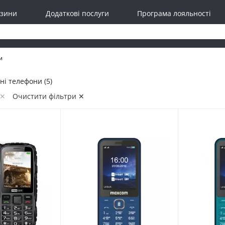
зини
Додаткові послуги
Програма лояльності
и
ні телефони (5)
 ✕
Очистити фільтри ✕