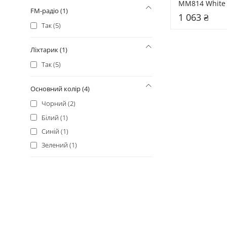
MM814 White 
FM-радіо (1)
(59082359758
1 063 ₴
Так (5)
Ліхтарик (1)
Так (5)
Основний колір (4)
Чорний (2)
Білий (1)
Синій (1)
Зелений (1)