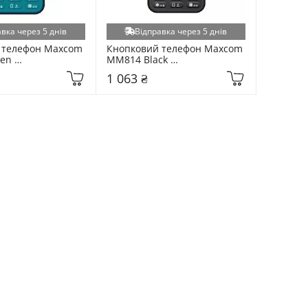
вка через 5 днів
Відправка через 5 днів
 телефон Maxcom 
Кнопковий телефон Maxcom 
en 
MM814 Black 
7744)
(5908235975573)
1 063 ₴