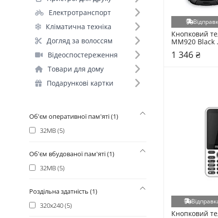
Nokia (+22)
Електротранспорт
Nomi (+21)
Відправк
Кліматична техніка
Ergo (+19)
Кнопковий те
HMD (+8)
Догляд за волоссям
MM920 Black 
(59082359739
2E (+3)
1 346 ₴
Відеоспостереження
Sigma Mobile (+2)
Товари для дому
Panasonic (+1)
Подарункові картки
Verico (+1)
Об'єм оперативної пам'яті (1)
32MB (5)
Об'єм вбудованої пам'яті (1)
32MB (5)
Роздільна здатність (1)
Відправка
320x240 (5)
Кнопковий те