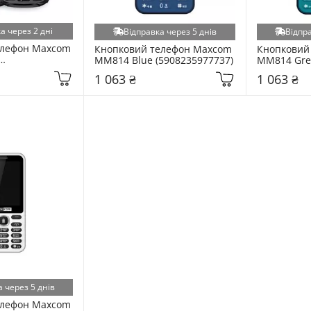
а через 2 дні
Відправка через 5 днів
Відпра
лефон Maxcom 
Кнопковий телефон Maxcom 
Кнопковий
MM814 Blue (5908235977737)
MM814 Gre
37)
(590823597
1 063 ₴
1 063 ₴
 через 5 днів
лефон Maxcom 