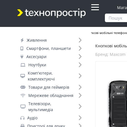
Мага
Продукти
Смартфони, планшети
Кнопкові мобільні телефон
Живлення
Кнопкові мобіль
Фільтр
Смартфони, планшети
Бренд: Maxcom
Аксесуари
Ціна
Ноутбуки
Комп'ютери,
Днів до відправки (2)
комплектуючі
Товари для геймерів
Бренд (10)
Мережеве обладнання
Телевізори,
мультимедіа
Maxcom (5)
Аудіо
Sigma (+46)
Пристрої для друку