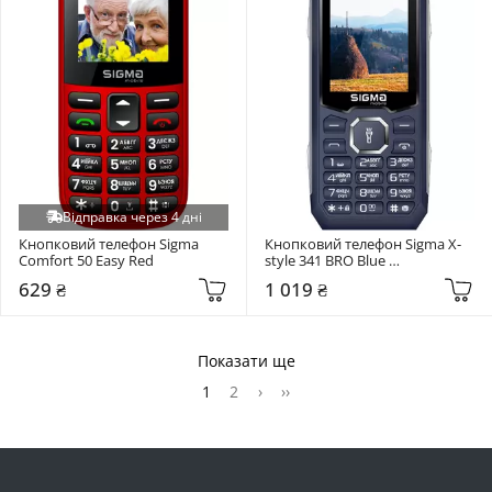
Відправка через 4 дні
Кнопковий телефон Sigma 
Кнопковий телефон Sigma X-
Comfort 50 Easy Red
style 341 BRO Blue 
(4827798368428)
629 ₴
1 019 ₴
Показати ще
1
2
›
››