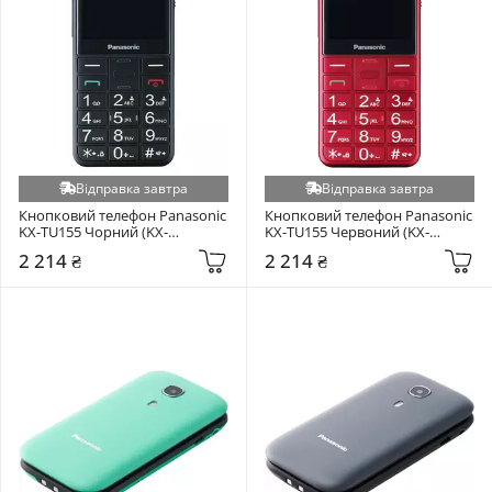
Відправка завтра
Відправка завтра
Кнопковий телефон Panasonic 
Кнопковий телефон Panasonic 
KX-TU155 Чорний (KX-
KX-TU155 Червоний (KX-
TU155EXBN)
TU155EXRN)
2 214 ₴
2 214 ₴