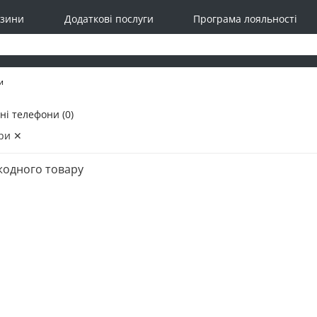
зини
Додаткові послуги
Програма лояльності
и
ні телефони (0)
ри ✕
жодного товару