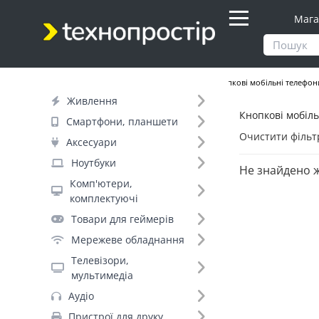
Мага
Продукти
Смартфони, планшети
Кнопкові мобільні телефон
Живлення
Кнопкові мобіль
Фільтр
Смартфони, планшети
Очистити фільт
Аксесуари
Об'єм оперативної пам'яті (5)
Ноутбуки
Не знайдено 
32MB (55)
Комп'ютери,
4MB (11)
комплектуючі
64MB (6)
Товари для геймерів
1024MB (1)
Мережеве обладнання
48MB (1)
Телевізори,
мультимедіа
Аудіо
Пристрої для друку