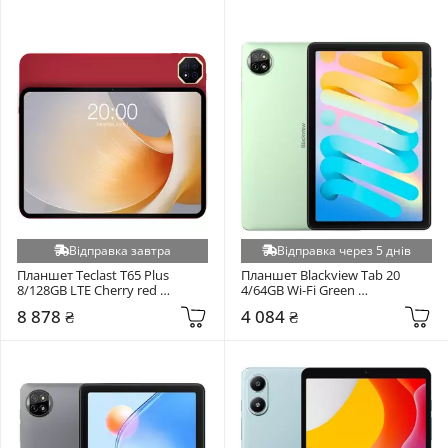
Відправка завтра
Відправка через 5 днів
Планшет Teclast T65 Plus 
Планшет Blackview Tab 20 
8/128GB LTE Cherry red 
4/64GB Wi-Fi Green 
(6940709688434)
(6931548323150)
8 878 ₴
4 084 ₴