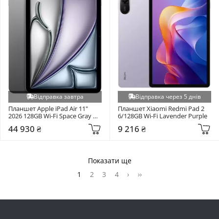
Відправка завтра
Відправка через 5 днів
Планшет Apple iPad Air 11" 
Планшет Xiaomi Redmi Pad 2 
2026 128GB Wi-Fi Space Gray 
6/128GB Wi-Fi Lavender Purple
(MH304)
44 930 ₴
9 216 ₴
Показати ще
1
2
3
4
›
››