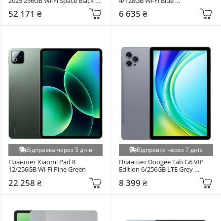
2025 256GB Wi-Fi Space Black 
4/128GB Wi-Fi Blue 
(MDWK4)
(6940709688519)
52 171 ₴
6 635 ₴
Відправка через 5 днів
Відправка через 7 днів
Планшет Xiaomi Pad 8 
Планшет Doogee Tab G6 VIP 
12/256GB Wi-Fi Pine Green
Edition 6/256GB LTE Grey 
(6923740264485)
22 258 ₴
8 399 ₴