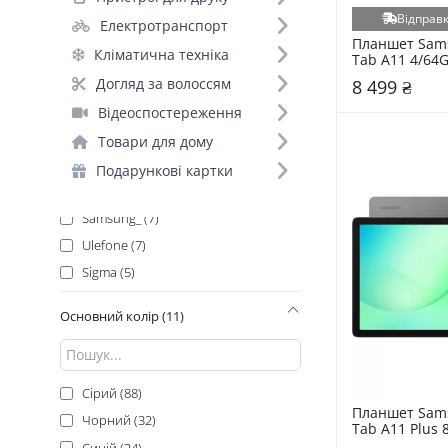
Blackview (26)
Відправк
Електротранспорт
Oukitel (19)
Планшет Sams
Кліматична техніка
Apple (16)
Tab A11 4/64G
(SM-X135FZAA
Samsung (16)
Догляд за волоссям
8 499 ₴
Oscal (10)
Відеоспостереження
Pixus (8)
Товари для дому
Teclast (8)
Подарункові картки
Doogee (7)
Samsung_ (7)
Ulefone (7)
Sigma (5)
OnePlus (4)
Основний колір (11)
Oppo (4)
Huawei (3)
Hoco (2)
Сірий (88)
Chuwi (1)
Планшет Sams
Чорний (32)
Tab A11 Plus 8
Umidigi (1)
Gray (SM-X23
Синій (24)