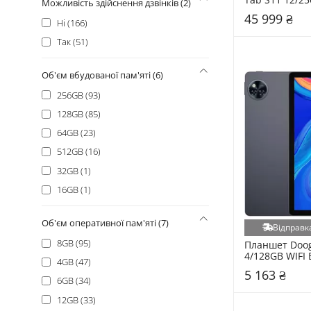
Можливість здійснення дзвінків (2)
(SM-X730NZA
45 999 ₴
Ні (166)
Так (51)
Об'єм вбудованої пам'яті (6)
256GB (93)
128GB (85)
64GB (23)
512GB (16)
32GB (1)
16GB (1)
Об'єм оперативної пам'яті (7)
Відправка
8GB (95)
Планшет Doog
4/128GB WIFI B
4GB (47)
(69237402401
5 163 ₴
6GB (34)
12GB (33)