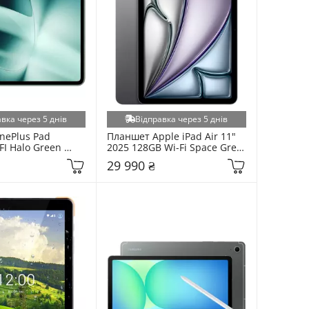
вка через 5 днів
Відправка через 5 днів
ePlus Pad 
Планшет Apple iPad Air 11" 
I Halo Green 
2025 128GB Wi-Fi Space Grey 
5)
(MC9W4TY/A)
29 990 ₴