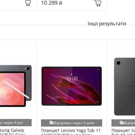
10 299 ₴
Інші результати
а через 4 дні
Відправка через 5 днів
Відпра
ung Galaxy 
Планшет Lenovo Yoga Tab 11 
Планшет Sa
6GB 5G Gray 