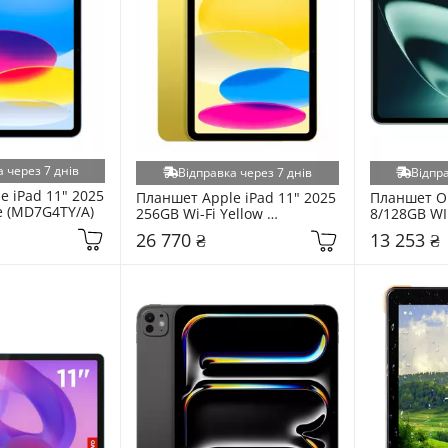
 через 7 днів
Відправка через 7 днів
Відпра
 iPad 11" 2025 
Планшет Apple iPad 11" 2025 
Планшет On
e (MD7G4TY/A)
256GB Wi-Fi Yellow 
8/128GB WIF
(MD4J4TY/A)
(551110000
26 770 ₴
13 253 ₴