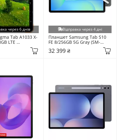
вка через 6 днів
Відправка через 4 дні
gma Tab A1033 X-
Планшет Samsung Tab S10 
GB LTE 
FE 8/256GB 5G Gray (SM-
e 
X526BZAPEUC)
32 399 ₴
6811)