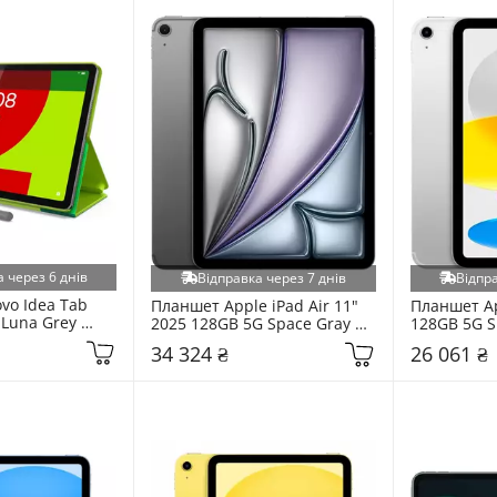
 через 6 днів
Відправка через 7 днів
Відпра
o Idea Tab 
Планшет Apple iPad Air 11" 
Планшет Ap
 Luna Grey 
2025 128GB 5G Space Gray 
128GB 5G S
(MCFV4TY/A)
34 324 ₴
26 061 ₴