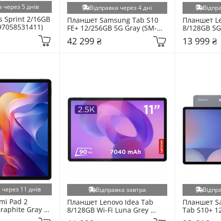
 через 5 днів
Відправка через 4 дні
Відпра
 Sprint 2/16GB 
Планшет Samsung Tab S10 
Планшет Le
897058531411)
FE+ 12/256GB 5G Gray (SM-
8/128GB 5G 
X626BZAPEUC)
(ZAFM0065
42 299 ₴
13 999 ₴
 через 11 днів
Відправка завтра
Відпра
i Pad 2 
Планшет Lenovo Idea Tab 
Планшет Sa
raphite Gray 
8/128GB Wi-Fi Luna Grey 
Tab S10+ 12
(ZAFR0462UA)
Moonstone 