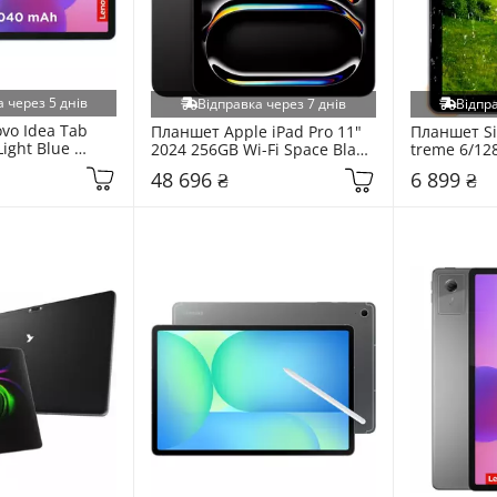
 через 5 днів
Відправка через 7 днів
Відпра
o Idea Tab 
Планшет Apple iPad Pro 11" 
Планшет Si
ight Blue 
2024 256GB Wi-Fi Space Black 
treme 6/128
(MVV83NF/A)
Black/Orang
48 696 ₴
6 899 ₴
(482779876