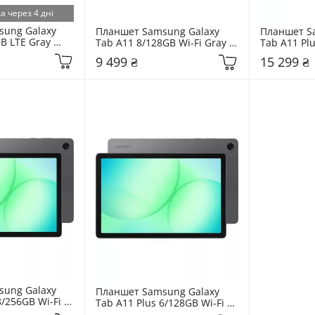
а через 4 дні
ung Galaxy 
Планшет Samsung Galaxy 
Планшет Sa
B LTE Gray 
Tab A11 8/128GB Wi-Fi Gray 
Tab A11 Plu
EUC)
(SM-X130NZAEEUC)
Gray (SM-X
9 499 ₴
15 299 ₴
ung Galaxy 
Планшет Samsung Galaxy 
/256GB Wi-Fi 
Tab A11 Plus 6/128GB Wi-Fi 
0NZAPEUC)
Gray (SM-X230NZAREUC)