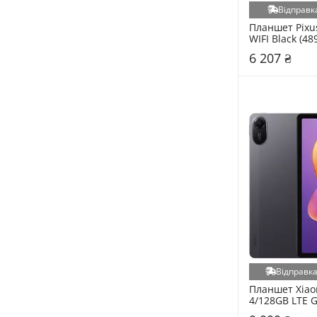
Allwinner A133P (1)
Відправка
Apple M1 (1)
Планшет Pixus
WIFI Black (4
MediaTek Dimensity 9000 (1)
6 207 ₴
MediaTek Helio G80 (1)
MediaTek Helio P60 (MT6711) (1)
MediaTek MT8321 (1)
Qualcomm Snapdragon 865 (1)
Qualcomm Snapdragon 8 Gen 1 (1)
Spreadtrum SC7731E (1)
Відправка
Планшет Xiaom
4/128GB LTE G
(1151101)