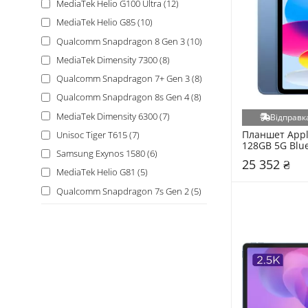
MediaTek Helio G100 Ultra (12)
MediaTek Helio G85 (10)
Qualcomm Snapdragon 8 Gen 3 (10)
MediaTek Dimensity 7300 (8)
Qualcomm Snapdragon 7+ Gen 3 (8)
Qualcomm Snapdragon 8s Gen 4 (8)
MediaTek Dimensity 6300 (7)
Відправка
Планшет Apple
Unisoc Tiger T615 (7)
128GB 5G Blu
Samsung Exynos 1580 (6)
25 352 ₴
MediaTek Helio G81 (5)
Qualcomm Snapdragon 7s Gen 2 (5)
Qualcomm Snapdragon 8 Elite (5)
Unisoc Tiger T616 (5)
Apple M3 (4)
Apple M4 (4)
Apple M5 (4)
MediaTek Dimensity 8300 (4)