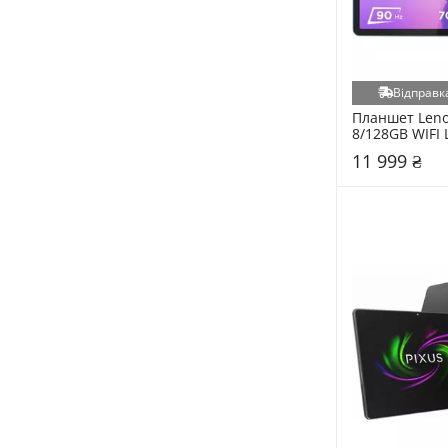
MediaTek Dimensity 9400+ (4)
MediaTek Helio G100 (4)
Qualcomm Snapdragon 680 (4)
Відправка
Unisoc Tiger T310 (4)
Планшет Lenov
Unisoc Tiger T7250 (4)
8/128GB WIFI L
(ZAFR0799UA)
Allwiner A523 (3)
11 999 ₴
Apple A16 Bionic (3)
MediaTek Dimensity 7050 (3)
Unisoc Tiger T618 (3)
HiSilicon Kirin 710A (2)
MediaTek Dimensity 9400+ (2)
MediaTek MT8788 (2)
Qualcomm Snapdragon 8s Gen 3 (2)
Rockchip RK3562 (2)
Samsung Exynos 1380 (2)
Unisoc Tiger T7200 (2)