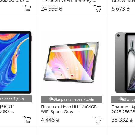
12/256GB WIFI Luna Grey 
Tab A9 4/6
PEUC)
(ZAG60223UA)
X115NZAA)
24 999 ₴
6 673 ₴
 через 5 днів
Відправка через 7 днів
Відпра
ee U11 
Планшет Hoco Hi11 4/64GB 
Планшет App
lack 
WIFI Space Gray 
2025 256GB
13)
(6942007634335)
(MCG04)
4 446 ₴
38 332 ₴