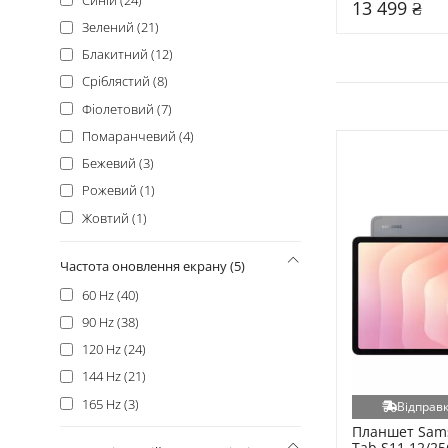
13 499 ₴
Зелений (21)
Блакитний (12)
Сріблястий (8)
Фіолетовий (7)
Помаранчевий (4)
Бежевий (3)
Рожевий (1)
Жовтий (1)
Частота оновлення екрану (5)
60 Hz (40)
90 Hz (38)
120 Hz (24)
144 Hz (21)
165 Hz (3)
Відправк
Планшет Sams
Tab S11 12/25