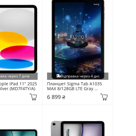
вка через 7 днів
Відправка через 4 дні
ple iPad 11" 2025 
Планшет Sigma Tab A1035 
ilver (MD7F4TY/A)
MAX 8/128GB LTE Gray 
(4827798443118)
6 899 ₴