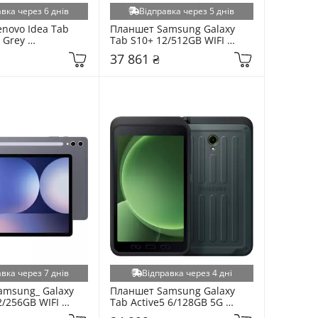
вка через 6 днів
Відправка через 5 днів
novo Idea Tab 
Планшет Samsung Galaxy 
Grey 
Tab S10+ 12/512GB WIFI 
UA)
Moonstone Gray (SM-
37 861 ₴
X820NZAE)
вка через 7 днів
Відправка через 4 дні
msung_ Galaxy 
Планшет Samsung Galaxy 
/256GB WIFI 
Tab Active5 6/128GB 5G 
Gray (SM-
Green (SM-X306BZGAEUC)