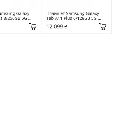
msung Galaxy 
Планшет Samsung Galaxy 
s 8/256GB 5G 
Tab A11 Plus 6/128GB 5G 
236BZAPEUC)
Gray (SM-X236BZAREUC)
12 099 ₴