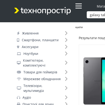
Мага
Продукти
Смартфони, планшети
Планшети
Живлення
Результати пошу
Фільтр
Смартфони, планшети
Аксесуари
Ціна
Ноутбуки
Комп'ютери,
Днів до відправки (7)
комплектуючі
Товари для геймерів
Бренд (19)
Мережеве обладнання
Телевізори,
мультимедіа
Xiaomi (42)
Аудіо
Lenovo (33)
Пристрої для друку