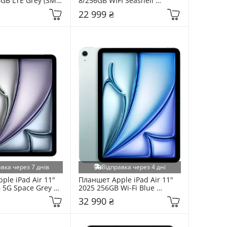
4GB LTE Grey (SM-
8/256GB WIFI Seashell 
(ZAG60135UA)
22 999 ₴
вка через 7 днів
Відправка через 4 дні
le iPad Air 11" 
Планшет Apple iPad Air 11" 
 5G Space Grey 
2025 256GB Wi-Fi Blue 
(MCA34TY/A)
32 990 ₴