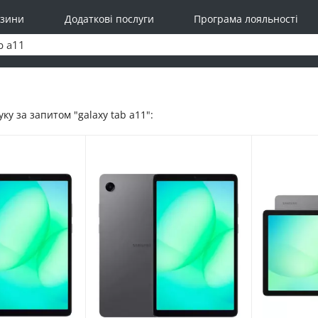
зини
Додаткові послуги
Програма лояльності
ку за запитом "galaxy tab a11":