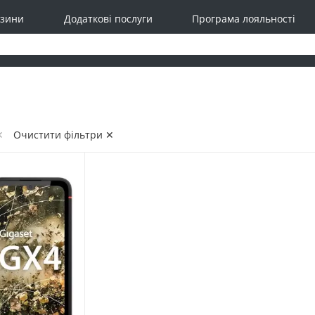
зини
Додаткові послуги
Програма лояльності
✕
Очистити фільтри ✕