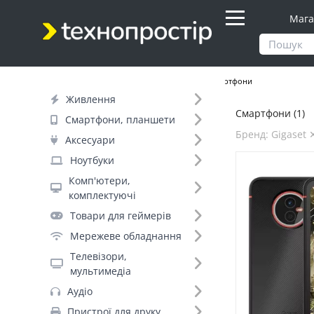
Мага
Продукти
Смартфони, планшети
Смартфони
Живлення
Смартфони (1)
Фільтр
Смартфони, планшети
Бренд: Gigaset 
Аксесуари
Днів до відправки (1)
Ноутбуки
Комп'ютери,
Бренд (35)
комплектуючі
Товари для геймерів
Мережеве обладнання
Gigaset (1)
Телевізори,
OnePlus (+188)
мультимедіа
Samsung_ (+170)
Аудіо
Apple (+149)
Пристрої для друку