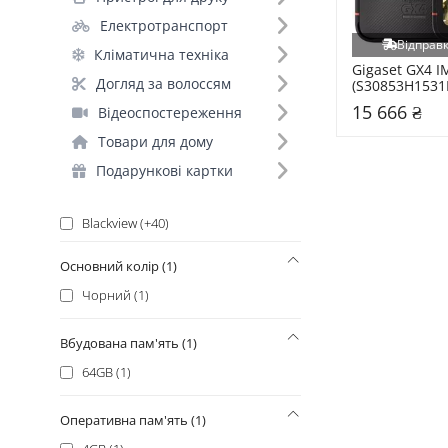
Xiaomi (+141)
Електротранспорт
Xiaomi_ (+135)
Відправк
Кліматична техніка
Samsung (+131)
Gigaset GX4 IM
Догляд за волоссям
(S30853H1531
Google (+129)
15 666 ₴
Відеоспостереження
Oukitel (+112)
Товари для дому
Infinix (+71)
Ulefone (+60)
Подарункові картки
Motorola (+48)
Blackview (+40)
Doogee (+39)
Основний колір (1)
Honor (+29)
Чорний (1)
Oppo (+28)
Vivo (+26)
Вбудована пам'ять (1)
POCO_ (+25)
64GB (1)
ZTE (+22)
Oscal (+18)
Оперативна пам'ять (1)
Realme (+18)