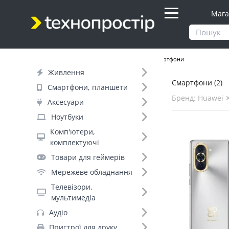
Мага
Продукти
Смартфони, планшети
Смартфони
Живлення
Смартфони (2)
Фільтр
Смартфони, планшети
Бренд: Huawei 
Аксесуари
Днів до відправки (1)
Ноутбуки
Комп'ютери,
Бренд (35)
комплектуючі
Товари для геймерів
Мережеве обладнання
Huawei (2)
Телевізори,
Apple (+188)
мультимедіа
OnePlus (+188)
Аудіо
Samsung_ (+170)
Пристрої для друку