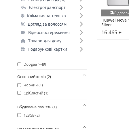
Xiaomi (+156)
Електротранспорт
Xiaomi_ (+140)
Відправк
Кліматична техніка
Samsung (+131)
Huawei Nova 1
Догляд за волоссям
Silver
Google (+129)
16 465 ₴
Відеоспостереження
Oukitel (+123)
Товари для дому
Infinix (+71)
Ulefone (+64)
Подарункові картки
Motorola (+51)
Doogee (+49)
Blackview (+46)
Основний колір (2)
Oppo (+30)
Чорний (1)
Honor (+29)
Сріблястий (1)
ZTE (+27)
Vivo (+26)
Вбудована пам'ять (1)
POCO_ (+25)
128GB (2)
Realme (+25)
Oscal (+18)
Оперативна пам'ять (2)