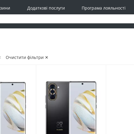
зини
Додаткові послуги
Програма лояльності
✕
Очистити фільтри ✕